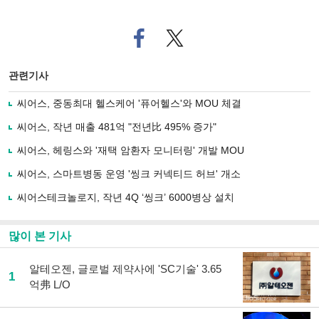
페
트위
이
터로
스
기사
북
공유
관련기사
으
하기
로
씨어스, 중동최대 헬스케어 '퓨어헬스'와 MOU 체결
기
사
씨어스, 작년 매출 481억 "전년比 495% 증가"
공
유
씨어스, 헤링스와 '재택 암환자 모니터링' 개발 MOU
하
씨어스, 스마트병동 운영 '씽크 커넥티드 허브' 개소
기
씨어스테크놀로지, 작년 4Q ‘씽크’ 6000병상 설치
많이 본 기사
알테오젠, 글로벌 제약사에 'SC기술' 3.65
1
억弗 L/O