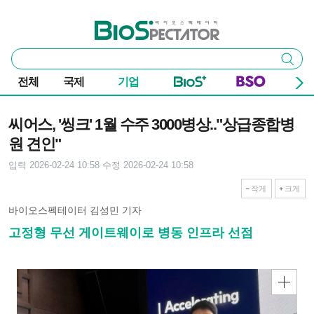
본문 바로가기
주요 메뉴
바이오스펙테이터
통
검색
합
검
전체
국제
기업
색
기사본문
씨어스, '씽크' 1월 수주 3000병상.."상급종합병
원 견인"
입력 2026-02-24 10:58
수정 2026-02-24 10:58
작게
크게
바이오스펙테이터 김성민 기자
고정형 무선 게이트웨이로 병동 인프라 선점