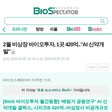
본문 바로가기
주요 메뉴
바이오스펙테이터
통
검색
합
검
오피니언
탐방
피플
색
기사본문
2월 비상장 바이오투자, 1곳 420억.."AI 신약개
발"
입력 2026-03-05 10:19
수정 2026-03-05 10:24
작게
크게
바이오스펙테이터 이주연 기자
이 기사는
'유료 뉴스서비스 BioS+'
기사입니다.
[BioS 바이오투자 월간동향] ‘베링거 공동연구’ AI 신
약개발 갤럭스, 시리즈B 420억..비상장사 비공개규모