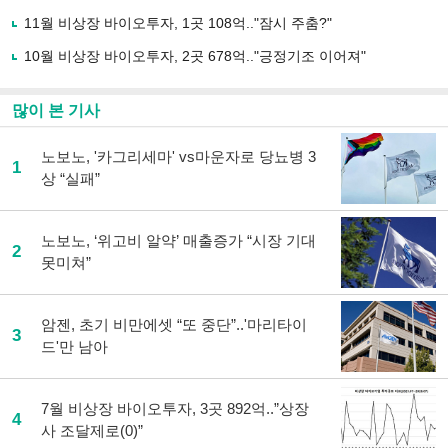
하
11월 비상장 바이오투자, 1곳 108억.."잠시 주춤?"
기
10월 비상장 바이오투자, 2곳 678억.."긍정기조 이어져"
많이 본 기사
노보노, '카그리세마' vs마운자로 당뇨병 3
1
상 “실패”
노보노, ‘위고비 알약’ 매출증가 “시장 기대
2
못미쳐”
암젠, 초기 비만에셋 “또 중단”..'마리타이
3
드'만 남아
7월 비상장 바이오투자, 3곳 892억..”상장
4
사 조달제로(0)”