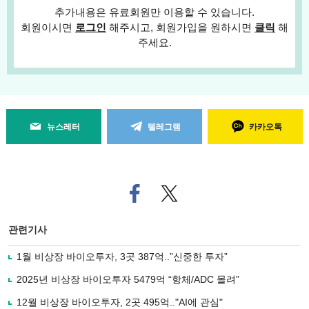
추가내용은 유료회원만 이용할 수 있습니다.
회원이시면
로그인
해주시고, 회원가입을 원하시면
클릭
해
주세요.
뉴스레터
텔레그램
카카오톡
페
트위
이
터로
스
기사
북
공유
관련기사
으
하기
로
1월 비상장 바이오투자, 3곳 387억..”신중한 투자”
기
사
2025년 비상장 바이오투자 5479억 “항체/ADC 몰려”
공
유
12월 비상장 바이오투자, 2곳 495억.."AI에 관심"