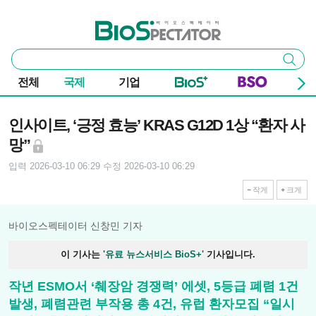
본문 바로가기
주요 메뉴
바이오스펙테이터
통
검색
합
검
전체
국제
기업
색
기사본문
인사이트, ‘긍정 효능’ KRAS G12D 1상 “환자 사
망”
입력 2026-03-10 06:29
수정 2026-03-10 06:29
작게
크게
바이오스펙테이터 신창민 기자
이 기사는
'유료 뉴스서비스 BioS+'
기사입니다.
작년 ESMO서 ‘췌장암 경쟁력’ 에셋, 5등급 폐렴 1건
발생, 폐렴관련 부작용 총 4건, 유럽 환자모집 “일시