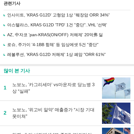
북
공유
관련기사
으
하기
로
인사이트, 'KRAS G12D' 고형암 1상 “췌장암 ORR 34%”
기
사
아스텔라스, KRAS G12D 'TPD' 1건 "중단"..VHL '선택'
공
유
AZ, 中자코 'pan-KRAS(ON/OFF) 저해제' 20억弗 딜
하
로슈, 주가이 '4-1BB 항체' 등 임상에셋 5건 "중단"
기
레볼루션, 'KRAS G12D 저해제' 1상 폐암 "ORR 61%"
많이 본 기사
노보노, '카그리세마' vs마운자로 당뇨병 3
1
상 “실패”
노보노, ‘위고비 알약’ 매출증가 “시장 기대
2
못미쳐”