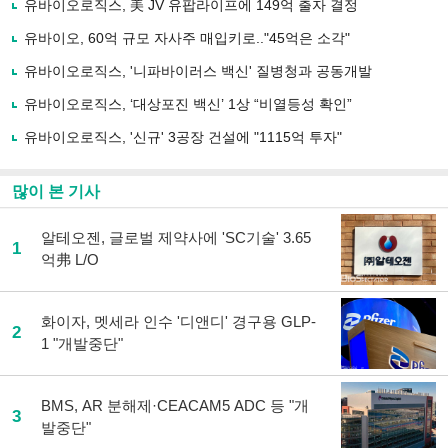
유바이오로직스, 美 JV 유팝라이프에 149억 출자 결정
기
사
유바이오, 60억 규모 자사주 매입키로.."45억은 소각"
공
유
유바이오로직스, '니파바이러스 백신' 질병청과 공동개발
하
유바이오로직스, ‘대상포진 백신’ 1상 “비열등성 확인”
기
유바이오로직스, '신규' 3공장 건설에 "1115억 투자"
많이 본 기사
알테오젠, 글로벌 제약사에 'SC기술' 3.65
1
억弗 L/O
화이자, 멧세라 인수 '디앤디' 경구용 GLP-
2
1 "개발중단"
BMS, AR 분해제·CEACAM5 ADC 등 "개
3
발중단"