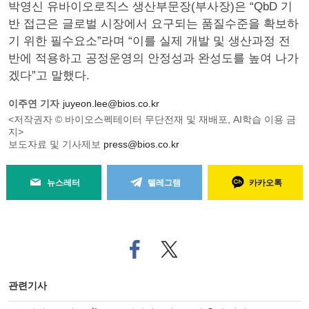
박영신 유바이오로직스 생산부문장(부사장)은 “QbD 기
반 접근은 글로벌 시장에서 요구되는 품질수준을 확보하
기 위한 필수요소”라며 “이를 실제 개발 및 생산과정 전
반에 적용하고 공정운영의 안정성과 완성도를 높여 나가
겠다”고 말했다.
이주연 기자
juyeon.lee@bios.co.kr
<저작권자 © 바이오스펙테이터 무단전재 및 재배포, AI학습 이용 금
지>
보도자료 및 기사제보
press@bios.co.kr
뉴스레터
텔레그램
카카오톡
페
트위
이
터로
스
기사
북
공유
관련기사
으
하기
로