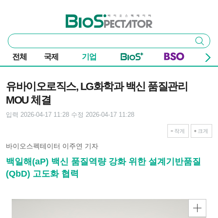
본문 바로가기
주요 메뉴
바이오스펙테이터
통
검색
합
검
전체
국제
기업
색
기사본문
유바이오로직스, LG화학과 백신 품질관리
MOU 체결
입력 2026-04-17 11:28
수정 2026-04-17 11:28
작게
크게
바이오스펙테이터 이주연 기자
백일해(aP) 백신 품질역량 강화 위한 설계기반품질
(QbD) 고도화 협력