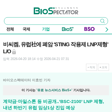
본문 바로가기
주요 메뉴
바이오스펙테이터
통
검색
합
검
전체
국제
기업
색
기사본문
비씨켐, 유럽社에 폐암 'STING 작용제 LNP제형'
L/O
입력 2026-04-20 18:14
수정 2026-04-21 07:31
작게
크게
바이오스펙테이터 이효빈 기자
이 기사는
'유료 뉴스서비스 BioS+'
기사입니다.
계약금·마일스톤 등 비공개..’BSC-2100’ LNP 제형,
내년 하반기 유럽 임상1상 진입 예상