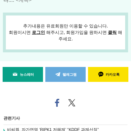
다....
<계속>
추가내용은 유료회원만 이용할 수 있습니다.
회원이시면
로그인
해주시고, 회원가입을 원하시면
클릭
해
주세요.
뉴스레터
텔레그램
카카오톡
페
트위
이
터로
스
기사
북
공유
관련기사
으
하기
로
비씨켐, 자가면역 ‘RIPK1 저해제’ “KDDF 과제선정”