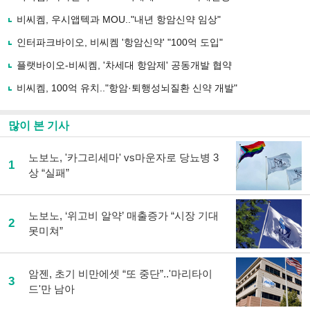
기
사
비씨켐, 우시앱텍과 MOU.."내년 항암신약 임상"
공
유
인터파크바이오, 비씨켐 '항암신약' "100억 도입"
하
플랫바이오-비씨켐, '차세대 항암제' 공동개발 협약
기
비씨켐, 100억 유치.."항암·퇴행성뇌질환 신약 개발"
많이 본 기사
노보노, '카그리세마' vs마운자로 당뇨병 3
1
상 “실패”
노보노, ‘위고비 알약’ 매출증가 “시장 기대
2
못미쳐”
암젠, 초기 비만에셋 “또 중단”..'마리타이
3
드'만 남아