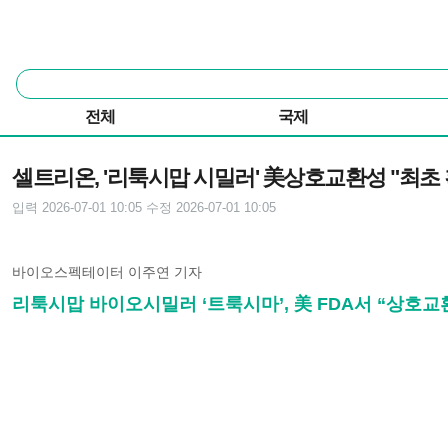
본문 바로가기
주요 메뉴
통
합
검
전체
국제
색
기사본문
셀트리온, '리툭시맙 시밀러' 美상호교환성 "최초 
입력 2026-07-01 10:05
수정 2026-07-01 10:05
바이오스펙테이터 이주연 기자
리툭시맙 바이오시밀러 ‘트룩시마’, 美 FDA서 “상호교