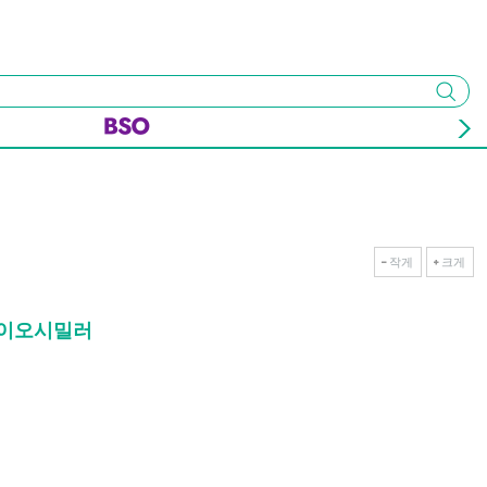
검색
작게
크게
 바이오시밀러