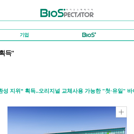
바이오스펙테이터
기업
획득"
환성 지위” 획득..오리지널 교체사용 가능한 "첫·유일"