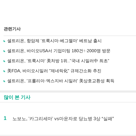
관련기사
셀트리온, 항암제 '트룩시마·베그젤마' 베트남 출시
셀트리온, 바이오USA서 기업미팅 180건↑·2000명 방문
셀트리온, '트룩시마' 美처방 1위..”국내 시밀러中 최초”
美FDA, 바이오시밀러 "제네릭化" 규제간소화 추진
셀트리온, '프롤리아·엑스지바 시밀러' 美상호교환성 획득
많이 본 기사
1
노보노, '카그리세마' vs마운자로 당뇨병 3상 “실패”