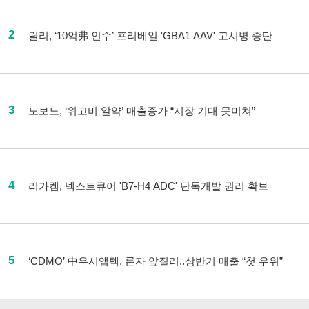
2
릴리, ‘10억弗 인수’ 프리베일 'GBA1 AAV' 고셔병 중단
3
노보노, ‘위고비 알약’ 매출증가 “시장 기대 못미쳐”
4
리가켐, 넥스트큐어 'B7-H4 ADC' 단독개발 권리 확보
5
‘CDMO’ 中우시앱텍, 론자 앞질러..상반기 매출 “첫 우위”