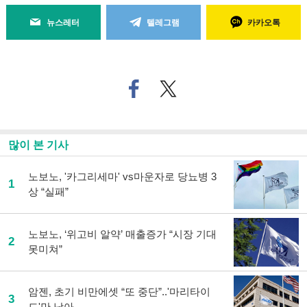
뉴스레터
텔레그램
카카오톡
페
트위
이
터로
스
기사
북
공유
으
하기
많이 본 기사
로
기
사
노보노, '카그리세마' vs마운자로 당뇨병 3
1
공
상 “실패”
유
하
기
노보노, ‘위고비 알약’ 매출증가 “시장 기대
2
못미쳐”
암젠, 초기 비만에셋 “또 중단”..'마리타이
3
드'만 남아