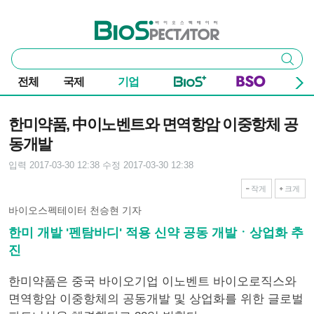
본문 바로가기
주요 메뉴
바이오스펙테이터
통
검색
합
검
전체
국제
기업
색
기사본문
한미약품, 中이노벤트와 면역항암 이중항체 공
동개발
입력 2017-03-30 12:38
수정 2017-03-30 12:38
작게
크게
바이오스펙테이터 천승현 기자
한미 개발 '펜탐바디' 적용 신약 공동 개발ㆍ상업화 추
진
한미약품은 중국 바이오기업 이노벤트 바이오로직스와
면역항암 이중항체의 공동개발 및 상업화를 위한 글로벌