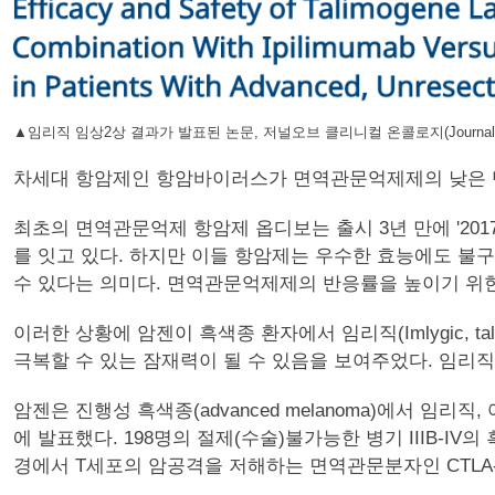
▲임리직 임상2상 결과가 발표된 논문, 저널오브 클리니컬 온콜로지(Journal of cli
차세대 항암제인 항암바이러스가 면역관문억제제의 낮은 
최초의 면역관문억제 항암제 옵디보는 출시 3년 만에 '2017
를 잇고 있다. 하지만 이들 항암제는 우수한 효능에도 불구
수 있다는 의미다. 면역관문억제제의 반응률을 높이기 위한
이러한 상황에 암젠이 흑색종 환자에서 임리직(Imlygic, t
극복할 수 있는 잠재력이 될 수 있음을 보여주었다. 임리직
암젠은 진행성 흑색종(advanced melanoma)에서 임리직, 여
에 발표했다. 198명의 절제(수술)불가능한 병기 IIIB-
경에서 T세포의 암공격을 저해하는 면역관문분자인 CTLA