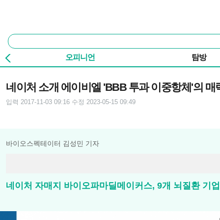
본문 바로가기
주요 메뉴
통
합
검
오피니언
탐방
색
기사본문
네이처 소개 에이비엘 'BBB 투과 이중항체'의 매
입력 2017-11-03 09:16
수정 2023-05-15 09:49
바이오스펙테이터 김성민 기자
네이처 자매지 바이오파마딜메이커스, 9개 뇌질환 기업 