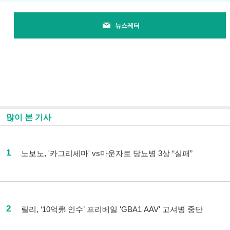
뉴스레터
많이 본 기사
1
노보노, '카그리세마' vs마운자로 당뇨병 3상 “실패”
2
릴리, ‘10억弗 인수’ 프리베일 'GBA1 AAV' 고셔병 중단