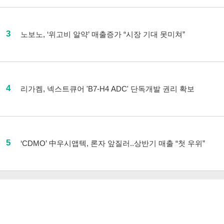
3
노보노, ‘위고비 알약’ 매출증가 “시장 기대 못미쳐”
4
리가켐, 넥스트큐어 'B7-H4 ADC' 단독개발 권리 확보
5
‘CDMO’ 中우시앱텍, 론자 앞질러..상반기 매출 “첫 우위”