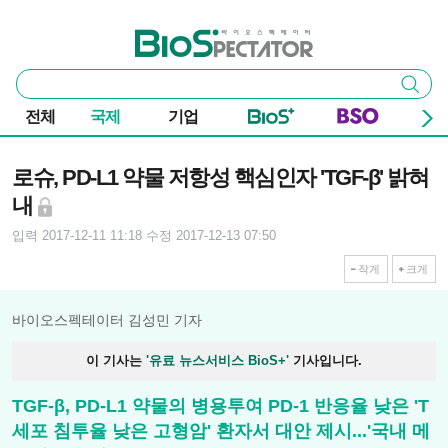
본문 바로가기
주요 메뉴
바이오스펙테이터
통
검색
합
검
전체
국제
기업
색
기사본문
로슈, PD-L1 약물 저항성 핵심인자 'TGF-β' 밝혀
내
입력 2017-12-11 11:18
수정 2017-12-13 07:50
작게
크게
바이오스펙테이터 김성민 기자
이 기사는
'유료 뉴스서비스 BioS+'
기사입니다.
TGF-β, PD-L1 약물의 병용투여 PD-1 반응율 낮은 'T
세포 침투율 낮은 고형암' 환자서 대안 제시...'국내 메