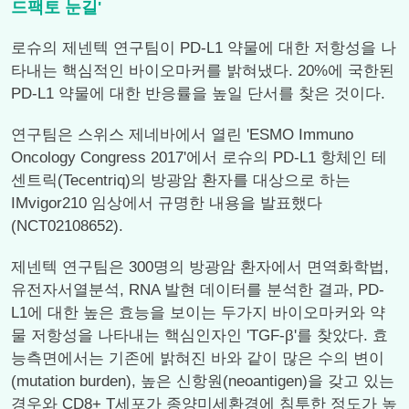
드팩토 눈길'
로슈의 제넨텍 연구팀이 PD-L1 약물에 대한 저항성을 나
타내는 핵심적인 바이오마커를 밝혀냈다. 20%에 국한된
PD-L1 약물에 대한 반응률을 높일 단서를 찾은 것이다.
연구팀은 스위스 제네바에서 열린 'ESMO Immuno
Oncology Congress 2017'에서 로슈의 PD-L1 항체인 테
센트릭(Tecentriq)의 방광암 환자를 대상으로 하는
IMvigor210 임상에서 규명한 내용을 발표했다
(NCT02108652).
제넨텍 연구팀은 300명의 방광암 환자에서 면역화학법,
유전자서열분석, RNA 발현 데이터를 분석한 결과, PD-
L1에 대한 높은 효능을 보이는 두가지 바이오마커와 약
물 저항성을 나타내는 핵심인자인 'TGF-β'를 찾았다. 효
능측면에서는 기존에 밝혀진 바와 같이 많은 수의 변이
(mutation burden), 높은 신항원(neoantigen)을 갖고 있는
경우와 CD8+ T세포가 종양미세환경에 침투한 정도가 높