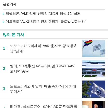
북
공유
관련기사
으
하기
로
악셀러론, 'ALK 억제' 신장암 치료제 임상 2상 실패
기
사
메드팩토 “ALK5 억제기전의 항암제, 글로벌 L/O 눈앞”
공
유
하
많이 본 기사
기
노보노, '카그리세마' vs마운자로 당뇨병 3
1
상 “실패”
릴리, ‘10억弗 인수’ 프리베일 'GBA1 AAV'
2
고셔병 중단
노보노, ‘위고비 알약’ 매출증가 “시장 기대
3
못미쳐”
리가켐, 넥스트큐어 'B7-H4 ADC' 단독개발