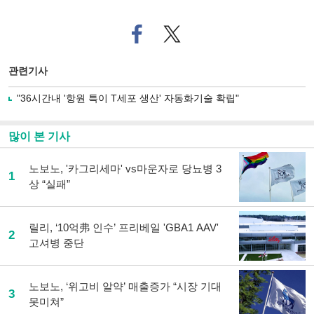
페
트위
이
터로
스
기사
북
공유
관련기사
으
하기
로
"36시간내 '항원 특이 T세포 생산' 자동화기술 확립"
기
사
공
많이 본 기사
유
하
노보노, '카그리세마' vs마운자로 당뇨병 3
기
1
상 “실패”
릴리, ‘10억弗 인수’ 프리베일 'GBA1 AAV'
2
고셔병 중단
노보노, ‘위고비 알약’ 매출증가 “시장 기대
3
못미쳐”