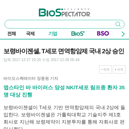
본문 바로가기
주요 메뉴
바이오스펙테이터
통
검색
합
검
전체
국제
기업
색
기사본문
보령바이젠셀, T세포 면역항암제 국내 2상 승인
입력 2017-12-27 10:20
수정 2017-12-28 05:44
작게
크게
바이오스펙테이터 장종원 기자
엡스타인 바 바이러스 양성 NK/T세포 림프종 환자 35
명 대상 진행
보령바이젠셀이 T세포 기반 면역항암제의 국내 2상에 돌
입한다. 보령바이젠셀은 가톨릭대학교 기술지주 제1호
회사로 지난해 보령제약이 지분투자를 통해 자회사로 편