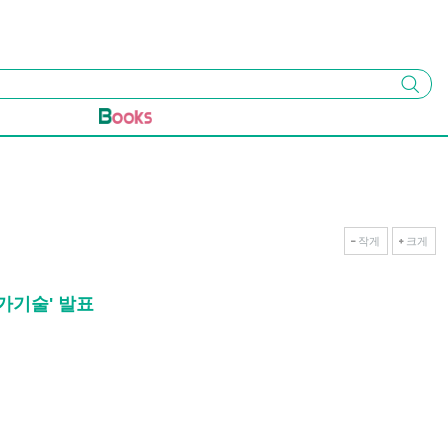
검색
작게
크게
증가기술' 발표