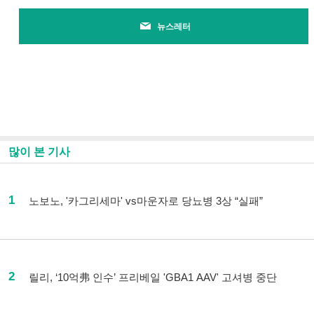
뉴스레터
많이 본 기사
1
노보노, '카그리세마' vs마운자로 당뇨병 3상 “실패”
2
릴리, ‘10억弗 인수’ 프리베일 'GBA1 AAV' 고셔병 중단