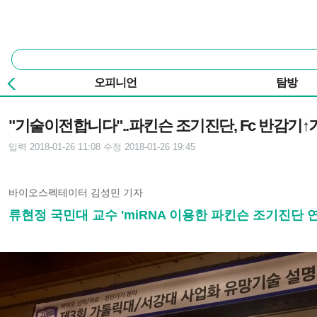
본문 바로가기
주요 메뉴
통
합
검
오피니언
탐방
색
기사본문
"기술이전합니다"..파킨슨 조기진단, Fc 반감기↑
입력 2018-01-26 11:08
수정 2018-01-26 19:45
바이오스펙테이터 김성민 기자
류현정 국민대 교수 'miRNA 이용한 파킨슨 조기진단 연