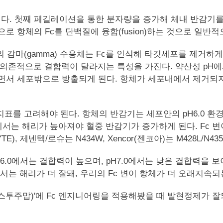
첫째 페길레이션을 통한 분자량을 증가해 체내 반감기를 늘리는 
로 항체의 Fc를 단백질에 융합(fusion)하는 것으로 일반
감마(gamma) 수용체는 Fc를 인식해 타깃세포를 제거하게 
존적으로 결합력이 달라지는 특성을 가진다. 약산성 pH에서 항
 세포밖으로 방출되게 된다. 항체가 세포내에서 제거되지 않고
를 고려해야 된다. 항체의 반감기는 세포안의 pH6.0 환경과
4에서는 해리가 높아져야 혈중 반감기가 증가하게 된다. Fc 
E(YTE), 제넨텍/로슈는 N434W, Xencor(젠코아)는 M428L
6.0에서는 결합력이 높으며, pH7.0에서는 낮은 결합력을 
에서는 해리가 더 잘돼, 우리의 Fc 변이 항체가 더 오래지속
스투주맙)'에 Fc 엔지니어링을 적용해봤을 때 발현정제가 잘