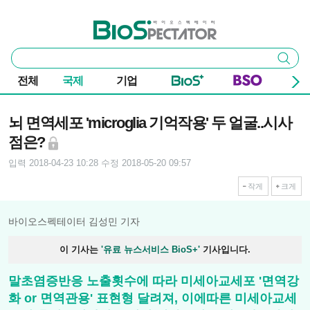
본문 바로가기
주요 메뉴
바이오스펙테이터
통
검색
합
검
전체
국제
기업
색
기사본문
뇌 면역세포 'microglia 기억작용' 두 얼굴..시사
점은?
입력 2018-04-23 10:28
수정 2018-05-20 09:57
작게
크게
바이오스펙테이터 김성민 기자
이 기사는
'유료 뉴스서비스 BioS+'
기사입니다.
말초염증반응 노출횟수에 따라 미세아교세포 '면역강
화 or 면역관용' 표현형 달려져, 이에따른 미세아교세