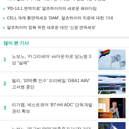
공
유
'PD-1/L1 면역치료' 알츠하이머의 새로운 패러다임
하
CELL 게재 新면역세포 'DAM', 알츠하이머 치료에 대한 기대
기
알츠하이머 정복 위한 새로운 대안 '신경 면역세포'
많이 본 기사
노보노, '카그리세마' vs마운자로 당뇨병 3
1
상 “실패”
릴리, ‘10억弗 인수’ 프리베일 'GBA1 AAV'
2
고셔병 중단
리가켐, 넥스트큐어 'B7-H4 ADC' 단독개발
3
권리 확보
노보노, ‘위고비 알약’ 매출증가 “시장 기대