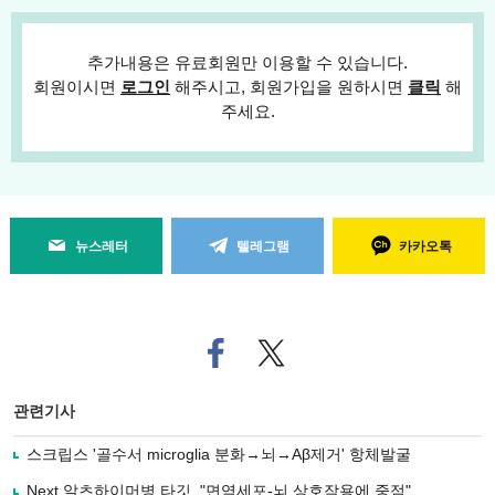
추가내용은 유료회원만 이용할 수 있습니다.
회원이시면
로그인
해주시고, 회원가입을 원하시면
클릭
해
주세요.
뉴스레터
텔레그램
카카오톡
페
트위
이
터로
스
기사
북
공유
관련기사
으
하기
로
스크립스 '골수서 microglia 분화→뇌→Aβ제거' 항체발굴
기
사
Next 알츠하이머병 타깃.."면역세포-뇌 상호작용에 중점"