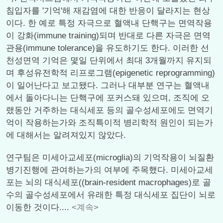
침입자를 '기억'해 재감염에 대한 반응이 달라지는 현상
이다. 한 예로 특정 자극으로 혈액내 단핵구는 면역작용
이 강화(immune training)되며 반대로 다른 자극은 면역
관용(immune tolerance)을 유도하기도 한다. 이러한 선
천성면역 기억은 몇일 단위에서 최대 3개월까지 유지되
며 후성유전학적 리프로그램(epigenetic reprogramming)
이 일어난다고 보고됐다. 그러나 대부분 연구는 혈액내
에서 돌아다니는 단핵구에 포커스돼 있으며, 조직에 오
랬동안 거주하는 대식세포 등의 골수성세포에도 면역기
억이 작용하는가와 조직특이적 병리학적 원인이 되는가
에 대해서는 알려져있지 않았다.
연구팀은 미세아교세포(microglia)의 기억작용이 뇌질환
병기진행에 관여하는가의 여부에 주목했다. 미세아교세
포는 뇌의 대식세포((brain-resident macrophages)로 골
수의 골수성세포에서 유래한 특정 대식세포 집단이 뇌로
이동한 것이다....
<계속>