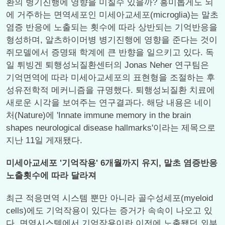
환의 병기진행에 영향을 미칠수 있을까? 흥미롭게도 뇌
에 거주하는 면역세포인 미세아교세포(microglia)는 말초
염증 반응에 노출되는 횟수에 따라 상반되는 기억반응을
형성하며, 알츠하이머병 병기진행에 영향을 준다는 것이
쥐모델에서 증명돼 학계에 큰 반향을 일으키고 있다. 독
일 튀빙겐 퇴행성뇌질환센터의 Jonas Neher 연구팀은
기억면역에 따라 미세아교세포의 표현형을 조절하는 후
성유전학적 메커니즘을 규명했다. 퇴행성뇌질환 치료에
새로운 시각을 보여주는 연구결과다. 해당 내용은 네이
처(Nature)에 'Innate immune memory in the brain
shapes neurological disease hallmarks'이라는 제목으로
지난 11일 게재됐다.
미세아교세포 '기억작용' 6개월까지 유지, 말초 염증반응
노출횟수에 따라 달라져
최근 적응면역 시스템 뿐만 아니라 골수성세포(myeloid
cells)에도 기억작용이 있다는 증거가 속속이 나오고 있
다. 면역시스템에서 기억작용이란 이전에 노출됐던 외부