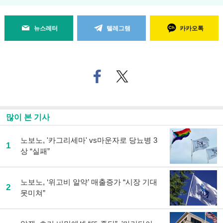
뉴스레터
텔레그램
카카오톡
페
트위
이
터로
스
기사
북
공유
으
하기
많이 본 기사
로
기
사
노보노, '카그리세마' vs마운자로 당뇨병 3
1
공
상 “실패”
유
하
기
노보노, ‘위고비 알약’ 매출증가 “시장 기대
2
못미쳐”