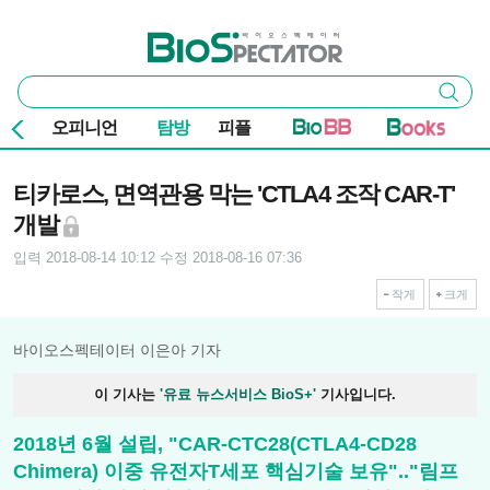
본문 바로가기
주요 메뉴
바이오스펙테이터
통
검색
합
검
오피니언
탐방
피플
색
기사본문
티카로스, 면역관용 막는 'CTLA4 조작 CAR-T'
개발
입력 2018-08-14 10:12
수정 2018-08-16 07:36
작게
크게
바이오스펙테이터 이은아 기자
이 기사는
'유료 뉴스서비스 BioS+'
기사입니다.
2018년 6월 설립, "CAR-CTC28(CTLA4-CD28
Chimera) 이중 유전자T세포 핵심기술 보유".."림프