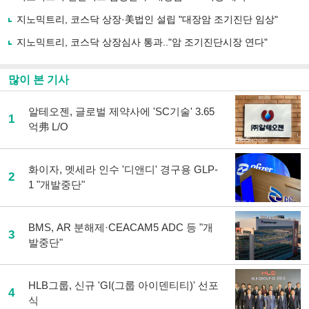
공
유
지노믹트리, 코스닥 상장·美법인 설립 "대장암 조기진단 임상"
하
지노믹트리, 코스닥 상장심사 통과.."암 조기진단시장 연다"
기
많이 본 기사
알테오젠, 글로벌 제약사에 'SC기술' 3.65
1
억弗 L/O
화이자, 멧세라 인수 '디앤디' 경구용 GLP-
2
1 "개발중단"
BMS, AR 분해제·CEACAM5 ADC 등 "개
3
발중단"
HLB그룹, 신규 'GI(그룹 아이덴티티)' 선포
4
식