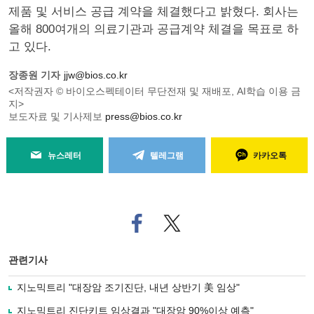
제품 및 서비스 공급 계약을 체결했다고 밝혔다. 회사는
올해 800여개의 의료기관과 공급계약 체결을 목표로 하
고 있다.
장종원 기자
jjw@bios.co.kr
<저작권자 © 바이오스펙테이터 무단전재 및 재배포, AI학습 이용 금
지>
보도자료 및 기사제보
press@bios.co.kr
뉴스레터
텔레그램
카카오톡
페
트위
이
터로
스
기사
북
공유
관련기사
으
하기
로
지노믹트리 "대장암 조기진단, 내년 상반기 美 임상"
기
사
지노믹트리 진단키트 임상결과 "대장암 90%이상 예측"