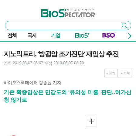
본문 바로가기
주요 메뉴
바이오스펙테이터
통
검색
합
검
전체
국제
기업
색
기사본문
지노믹트리, '방광암 조기진단' 재임상 추진
입력 2019-06-07 08:07
수정 2019-06-07 08:29
작게
크게
바이오스펙테이터 장종원 기자
기존 확증임상은 민감도의 '유의성 미흡' 판단..허가신
청 않기로