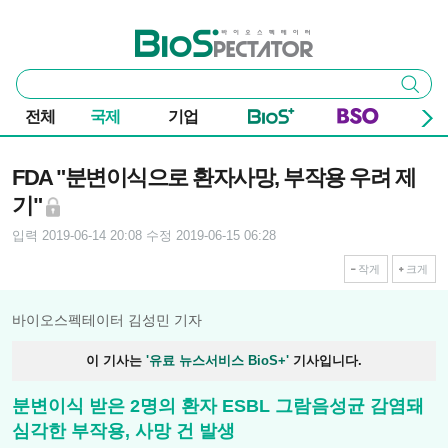
본문 바로가기
주요 메뉴
바이오스펙테이터
통
검색
합
검
전체
국제
기업
색
기사본문
FDA "분변이식으로 환자사망, 부작용 우려 제
기"
입력 2019-06-14 20:08
수정 2019-06-15 06:28
작게
크게
바이오스펙테이터 김성민 기자
이 기사는
'유료 뉴스서비스 BioS+'
기사입니다.
분변이식 받은 2명의 환자 ESBL 그람음성균 감염돼
심각한 부작용, 사망 건 발생