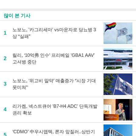
스
기사
북
공유
으
하기
많이 본 기사
로
기
사
노보노, '카그리세마' vs마운자로 당뇨병 3
1
공
상 “실패”
유
하
기
릴리, ‘10억弗 인수’ 프리베일 'GBA1 AAV'
2
고셔병 중단
노보노, ‘위고비 알약’ 매출증가 “시장 기대
3
못미쳐”
리가켐, 넥스트큐어 'B7-H4 ADC' 단독개발
4
권리 확보
‘CDMO’ 中우시앱텍, 론자 앞질러..상반기
5