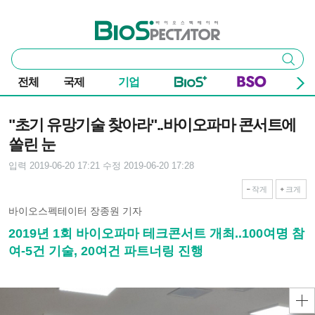
본문 바로가기
주요 메뉴
바이오스펙테이터
통
검색
합
검
전체
국제
기업
색
기사본문
"초기 유망기술 찾아라"..바이오파마 콘서트에
쏠린 눈
입력 2019-06-20 17:21
수정 2019-06-20 17:28
작게
크게
바이오스펙테이터 장종원 기자
2019년 1회 바이오파마 테크콘서트 개최..100여명 참
여-5건 기술, 20여건 파트너링 진행