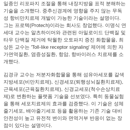
일종인 리포파지 조절을 통해 내장지방을 표적 분해하는
기술을 소개했다. 중추신경계에 영향을 주지 않는 무독
성 항비만치료제 개발이 가능한 기술이라는 설명이다.
그는 프로텍(Protech)이라는 회사도 창업했다. 이명식 연
세대 교수는 알츠하이머와 관련된 아밀로이드 단백질 및
타우 단백질 제거에 탁월한 오토파지 증진 화합물을, 최
상돈 교수는 'Toll-like receptor signaling' 제어에 의한 자
가면역질환, 염증성질환, 항암, 항바이러스 치료제를 소
개했다.
김경규 교수는 저분자화합물을 통해 섬유아세포를 갈색
지방세포(비만치료제), 신경세포(퇴행성뇌질환치료제),
근육세포(근육질환치료제), 신경교세포(척수손상치료
제)로 변환하는 플랫폼 기술을 선보였다. 특히 동물실험
을 통해 세포치료제의 효과를 검증했다. 이 기술은 성체
줄기세포, 배아줄기세포 등을 활용하는 기존 기술 대비
안전성이 높고 유전적 변이와 면역거부 반응이 없는 장
점이 있다는 설명이다.