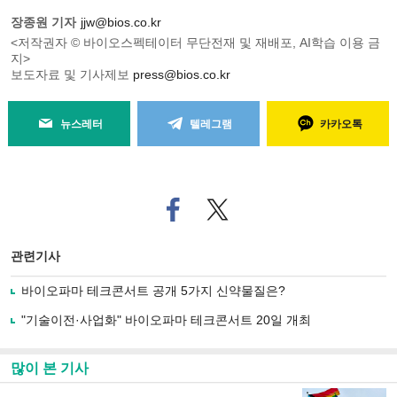
장종원 기자
jjw@bios.co.kr
<저작권자 © 바이오스펙테이터 무단전재 및 재배포, AI학습 이용 금
지>
보도자료 및 기사제보
press@bios.co.kr
뉴스레터
텔레그램
카카오톡
페
트위
이
터로
스
기사
북
공유
관련기사
으
하기
로
바이오파마 테크콘서트 공개 5가지 신약물질은?
기
사
"기술이전·사업화" 바이오파마 테크콘서트 20일 개최
공
유
하
많이 본 기사
기