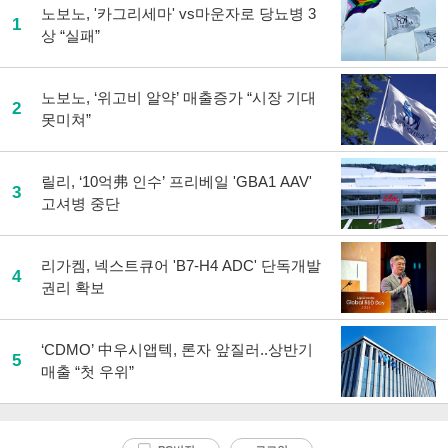
노보노, '카그리세마' vs마운자로 당뇨병 3
1
상 “실패”
노보노, ‘위고비 알약’ 매출증가 “시장 기대
2
못미쳐”
릴리, ‘10억弗 인수’ 프리베일 'GBA1 AAV'
3
고셔병 중단
리가켐, 넥스트큐어 'B7-H4 ADC' 단독개발
4
권리 확보
‘CDMO’ 中우시앱텍, 론자 앞질러..상반기
5
매출 “첫 우위”