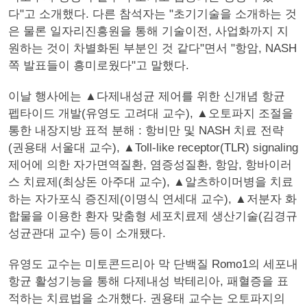
다"고 소개했다. 다른 참석자는 "초기기술을 소개하는 것
은 물론 일자리진흥원을 통해 기술이전, 사업화까지 지
원하는 것이 차별화된 부분인 것 같다"면서 "항암, NASH
쪽 발표들이 흥미로웠다"고 말했다.
이날 행사에는 ▲다제내성균 제어를 위한 신개념 항균
펩타이드 개발(유영도 고려대 교수), ▲오토파지 조절을
통한 내장지방 표적 분해 : 항비만 및 NASH 치료 전략
(권용태 서울대 교수), ▲Toll-like receptor(TLR) signaling
제어에 의한 자가면역질환, 염증성질환, 항암, 항바이러
스 치료제(최상돈 아주대 교수), ▲알츠하이머병을 치료
하는 자가포식 증진제(이명식 연세대 교수), ▲저분자 화
합물을 이용한 환자 맞춤형 세포치료제 생산기술(김경규
성균관대 교수) 등이 소개됐다.
유영도 교수는 미토콘드리아 막 단백질 Romo1의 세포내
항균 활성기능을 통해 다제내성 박테리아, 패혈증을 표
적하는 치료법을 소개했다. 권용태 교수는 오토파지의