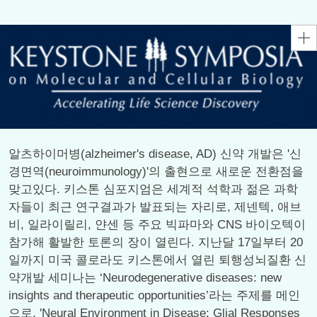
알츠하이머병(alzheimer's disease, AD) 신약 개발은 '신
경면역(neuroimmunology)'의 출현으로 새로운 전환점을
맞고있다. 키스톤 심포지엄은 세계적 석학과 젊은 과학
자들이 최근 연구결과가 발표되는 자리로, 제넨텍, 애브
비, 일라이릴리, 얀센 등 주요 빅파마와 CNS 바이오텍이
참가해 활발한 토론의 장이 열린다. 지난달 17일부터 20
일까지 미국 콜로라도 키스톤에서 열린 퇴행성뇌질환 신
약개발 세미나는 ‘Neurodegenerative diseases: new
insights and therapeutic opportunities’라는 주제를 메인
으로, 'Neural Environment in Disease: Glial Responses