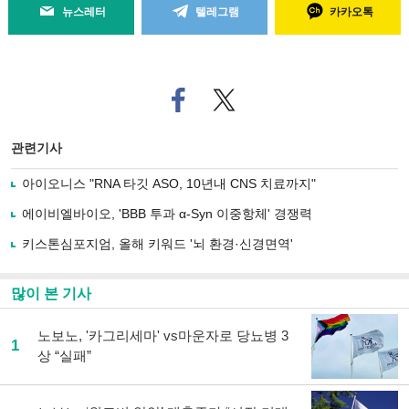
뉴스레터
텔레그램
카카오톡
페
트위
이
터로
스
기사
북
공유
관련기사
으
하기
로
아이오니스 "RNA 타깃 ASO, 10년내 CNS 치료까지"
기
사
에이비엘바이오, 'BBB 투과 α-Syn 이중항체' 경쟁력
공
유
키스톤심포지엄, 올해 키워드 '뇌 환경·신경면역'
하
기
많이 본 기사
노보노, '카그리세마' vs마운자로 당뇨병 3
1
상 “실패”