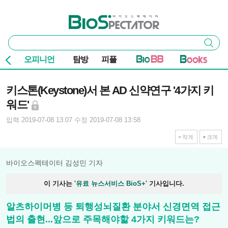
본문 바로가기
주요 메뉴
바이오스펙테이터
통
검색
합
검
오피니언
탐방
피플
색
기사본문
키스톤(Keystone)서 본 AD 신약연구 '4가지 키
워드'
입력 2019-07-08 13:07
수정 2019-07-08 13:58
작게
크게
바이오스펙테이터 김성민 기자
이 기사는
'유료 뉴스서비스 BioS+'
기사입니다.
알츠하이머병 등 퇴행성뇌질환 분야서 신경면역 접근
법의 출현...앞으로 주목해야할 4가지 키워드는?