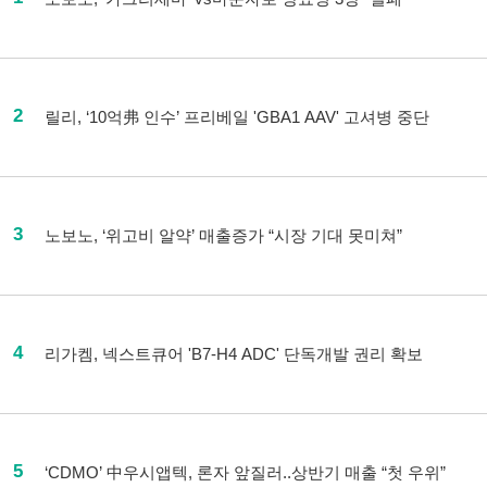
2
릴리, ‘10억弗 인수’ 프리베일 'GBA1 AAV' 고셔병 중단
3
노보노, ‘위고비 알약’ 매출증가 “시장 기대 못미쳐”
4
리가켐, 넥스트큐어 'B7-H4 ADC' 단독개발 권리 확보
5
‘CDMO’ 中우시앱텍, 론자 앞질러..상반기 매출 “첫 우위”