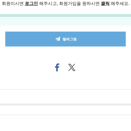
회원이시면
로그인
해주시고, 회원가입을 원하시면
클릭
해주세요.
텔레그램
페
트위
이
터로
스
기사
북
공유
으
하기
로
기
사
공
유
하
기