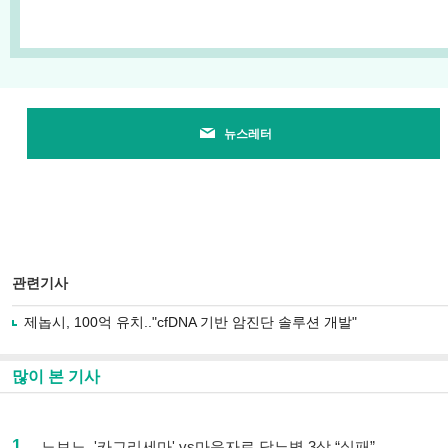
뉴스레터
관련기사
제놉시, 100억 유치.."cfDNA 기반 암진단 솔루션 개발"
많이 본 기사
1
노보노, '카그리세마' vs마운자로 당뇨병 3상 “실패”