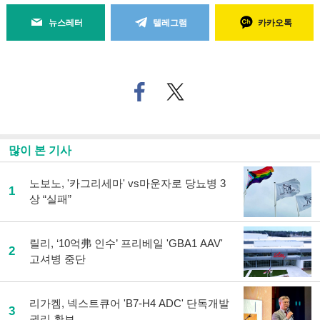
뉴스레터
텔레그램
카카오톡
페
트위
이
터로
스
기사
북
공유
으
하기
많이 본 기사
로
기
사
노보노, '카그리세마' vs마운자로 당뇨병 3
1
공
상 “실패”
유
하
기
릴리, ‘10억弗 인수’ 프리베일 'GBA1 AAV'
2
고셔병 중단
리가켐, 넥스트큐어 'B7-H4 ADC' 단독개발
3
권리 확보