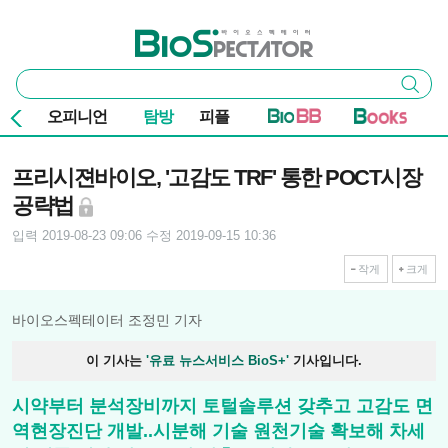
본문 바로가기
주요 메뉴
바이오스펙테이터
통
검색
합
검
오피니언
탐방
피플
색
기사본문
프리시젼바이오, '고감도 TRF' 통한 POCT시장
공략법
입력 2019-08-23 09:06
수정 2019-09-15 10:36
작게
크게
바이오스펙테이터 조정민 기자
이 기사는
'유료 뉴스서비스 BioS+'
기사입니다.
시약부터 분석장비까지 토털솔루션 갖추고 고감도 면
역현장진단 개발..시분해 기술 원천기술 확보해 차세