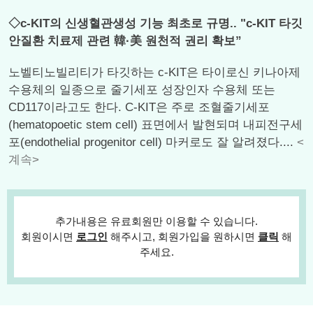
◇c-KIT의 신생혈관생성 기능 최초로 규명.. "c-KIT 타깃
안질환 치료제 관련 韓·美 원천적 권리 확보”
노벨티노빌리티가 타깃하는 c-KIT은 타이로신 키나아제
수용체의 일종으로 줄기세포 성장인자 수용체 또는
CD117이라고도 한다. C-KIT은 주로 조혈줄기세포
(hematopoetic stem cell) 표면에서 발현되며 내피전구세
포(endothelial progenitor cell) 마커로도 잘 알려졌다....
<
계속>
추가내용은 유료회원만 이용할 수 있습니다.
회원이시면
로그인
해주시고, 회원가입을 원하시면
클릭
해
주세요.