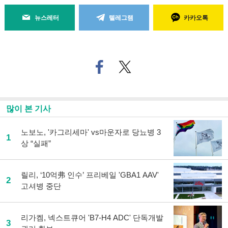
뉴스레터
텔레그램
카카오톡
페
트위
이
터로
스
기사
북
공유
으
하기
많이 본 기사
로
기
사
노보노, '카그리세마' vs마운자로 당뇨병 3
1
공
상 “실패”
유
하
기
릴리, ‘10억弗 인수’ 프리베일 'GBA1 AAV'
2
고셔병 중단
리가켐, 넥스트큐어 'B7-H4 ADC' 단독개발
3