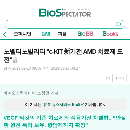
본문 바로가기
주요 메뉴
바이오스펙테이터
통
검색
합
검
오피니언
탐방
피플
색
기사본문
노벨티노빌리티 "c-KIT 新기전 AMD 치료제 도
전"
입력 2019-09-10 09:39
수정 2019-09-17 09:27
작게
크게
바이오스펙테이터 조정민 기자
이 기사는
'유료 뉴스서비스 BioS+'
기사입니다.
VEGF 타깃의 기존 치료제와 작용기전 차별화.. “안질
환 원천 특허 보유, 항암제까지 확장”