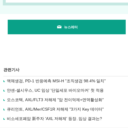
뉴스레터
관련기사
액체생검, PD-1 반응예측 MSI-H "조직생검 98.4% 일치"
얀센-셀시우스, UC 임상 '단일세포 바이오마커' 첫 적용
오스코텍, AXL/FLT3 저해제 "암 전이억제+면역활성화"
큐리언트, AXL/Mer/CSF1R 저해제 "3가지 Key 데이터"
비소세포폐암 新주자 'AXL 저해제' 등장..임상 결과는?