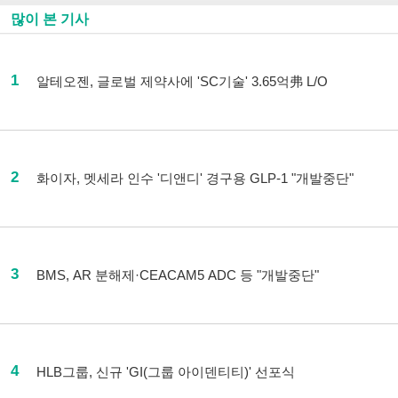
많이 본 기사
1
알테오젠, 글로벌 제약사에 'SC기술' 3.65억弗 L/O
2
화이자, 멧세라 인수 '디앤디' 경구용 GLP-1 "개발중단"
3
BMS, AR 분해제·CEACAM5 ADC 등 "개발중단"
4
HLB그룹, 신규 'GI(그룹 아이덴티티)' 선포식