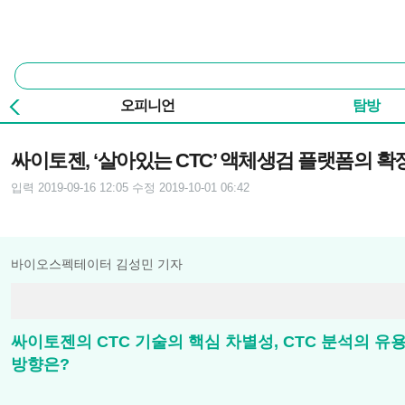
본문 바로가기
주요 메뉴
통
합
검
오피니언
탐방
색
기사본문
싸이토젠, ‘살아있는 CTC’ 액체생검 플랫폼의 확
입력 2019-09-16 12:05
수정 2019-10-01 06:42
바이오스펙테이터 김성민 기자
싸이토젠의 CTC 기술의 핵심 차별성, CTC 분석의 유용
방향은?