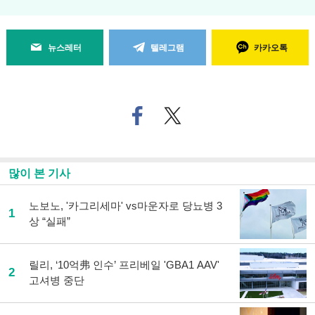
뉴스레터
텔레그램
카카오톡
페
트위
이
터로
스
기사
북
공유
으
하기
많이 본 기사
로
기
사
노보노, '카그리세마' vs마운자로 당뇨병 3
1
공
상 “실패”
유
하
기
릴리, ‘10억弗 인수’ 프리베일 'GBA1 AAV'
2
고셔병 중단