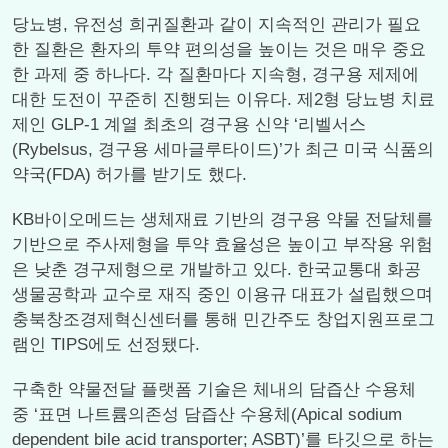
당뇨병, 유전성 희귀질환과 같이 지속적인 관리가 필요
한 질환은 환자의 투약 편의성을 높이는 것은 매우 중요
한 과제 중 하나다. 각 질환마다 지속형, 경구용 제제에
대한 도전이 꾸준히 진행되는 이유다. 제2형 당뇨병 치료
제인 GLP-1 계열 최초의 경구용 신약 ‘리벨서스
(Rybelsus, 경구용 세마글루타이드)’가 최근 미국 식품의
약국(FDA) 허가를 받기도 했다.
KB바이오메드는 생체재료 기반의 경구용 약물 전달체를
기반으로 주사제형을 투약 효율성은 높이고 부작용 위험
은 낮춘 경구제형으로 개발하고 있다. 한국교통대 화공
생물공학과 교수로 재직 중인 이용규 대표가 설립했으며
충북창조경제혁신센터를 통해 민간주도 창업지원프로그
램인 TIPS에도 선정됐다.
구축한 약물전달 플랫폼 기술은 체내의 담즙산 수용체
중 ‘표면 나트륨의존성 담즙산 수용체(Apical sodium
dependent bile acid transporter; ASBT)’를 타깃으로 하는