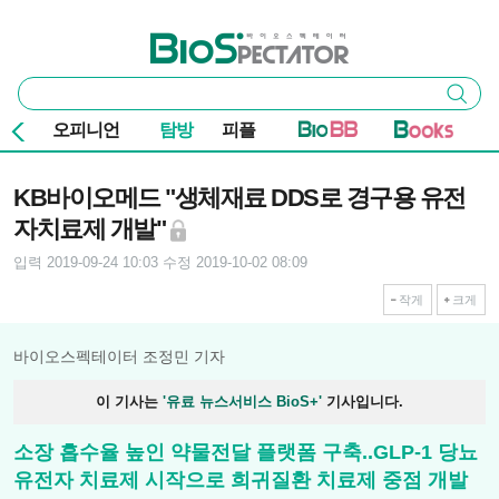
본문 바로가기
주요 메뉴
바이오스펙테이터
통
검색
합
검
오피니언
탐방
피플
색
기사본문
KB바이오메드 "생체재료 DDS로 경구용 유전
자치료제 개발"
입력 2019-09-24 10:03
수정 2019-10-02 08:09
작게
크게
바이오스펙테이터 조정민 기자
이 기사는
'유료 뉴스서비스 BioS+'
기사입니다.
소장 흡수율 높인 약물전달 플랫폼 구축..GLP-1 당뇨
유전자 치료제 시작으로 희귀질환 치료제 중점 개발