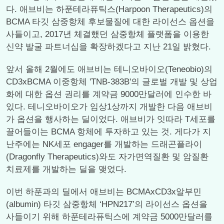
다. 애브비는 하푼테라퓨틱스(Harpoon Therapeutics)의
BCMA 타깃 삼중항체 후보물질에 대한 라이선스 옵션을
사들이고, 2017년 체결했던 삼중항체 플랫폼을 이용한
신약 발굴 파트너십을 확장하겠다고 지난 21일 밝혔다.
앞서 올해 2월에도 애브비는 테니오바이오(Teneobio)의
CD3xBCMA 이중항체 'TNB-383B'의 글로벌 개발 및 상업
화에 대한 옵션 권리를 계약금 9000만달러에 인수한 바
있다. 테니오바이오가 임상1상까지 개발한 다음 애브비
가 옵션을 행사하는 딜이었다. 애브비가 잇따라 T세포를
끌어들이는 BCMA 항체에 투자하고 있는 것. 게다가 지
난주에는 NK세포 engager를 개발하는 드래곤플라이
(Dragonfly Therapeutics)와도 자가면역질환 및 암질환
치료제를 개발하는 딜을 맺었다.
이번 하푼과의 딜에서 애브비는 BCMAxCD3x알부민
(albumin) 타깃 삼중항체 ‘HPN217’의 라이선스 옵션을
사들이기 위해 하푼테라퓨틱스에 계약금 5000만달러를