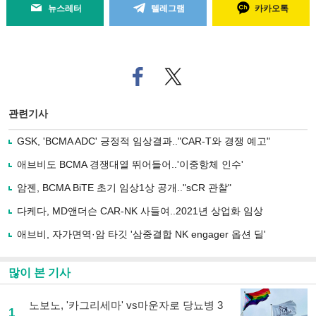
뉴스레터
텔레그램
카카오톡
페
트위
이
터로
스
기사
북
공유
관련기사
으
하기
로
GSK, 'BCMA ADC' 긍정적 임상결과.."CAR-T와 경쟁 예고"
기
사
애브비도 BCMA 경쟁대열 뛰어들어..'이중항체 인수'
공
유
암젠, BCMA BiTE 초기 임상1상 공개.."sCR 관찰"
하
다케다, MD앤더슨 CAR-NK 사들여..2021년 상업화 임상
기
애브비, 자가면역·암 타깃 '삼중결합 NK engager 옵션 딜'
많이 본 기사
노보노, '카그리세마' vs마운자로 당뇨병 3
1