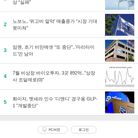
상 “실패”
노보노, ‘위고비 알약’ 매출증가 “시장 기대
2
못미쳐”
암젠, 초기 비만에셋 “또 중단”..'마리타이
3
드'만 남아
7월 비상장 바이오투자, 3곳 892억..”상장
4
사 조달제로(0)”
화이자, 멧세라 인수 '디앤디' 경구용 GLP-
5
1 "개발중단"
PC버전
로그인