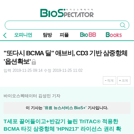
본문 바로가기
주요 메뉴
바이오스펙테이터
통
검색
합
검
오피니언
탐방
피플
색
기사본문
"또다시 BCMA 딜" 애브비, CD3 기반 삼중항체
'옵션확보'
입력 2019-11-25 09:14
수정 2019-11-25 11:02
작게
크게
바이오스펙테이터 김성민 기자
이 기사는
'유료 뉴스서비스 BioS+'
기사입니다.
T세포 끌어들이고+반감기 늘린 TriTAC® 적용한
BCMA 타깃 삼중항체 'HPN217' 라이선스 권리 확