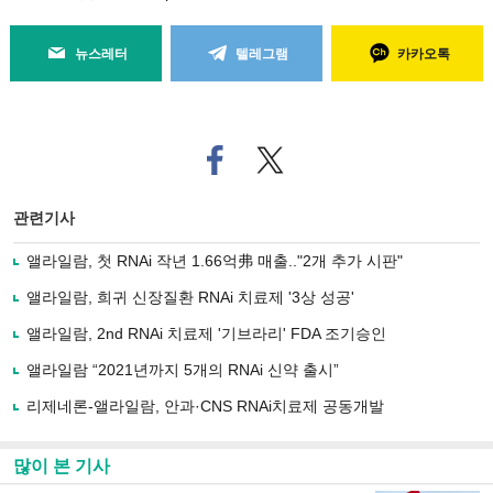
뉴스레터
텔레그램
카카오톡
페
트위
이
터로
스
기사
북
공유
관련기사
으
하기
로
앨라일람, 첫 RNAi 작년 1.66억弗 매출.."2개 추가 시판"
기
사
앨라일람, 희귀 신장질환 RNAi 치료제 '3상 성공'
공
유
앨라일람, 2nd RNAi 치료제 '기브라리' FDA 조기승인
하
앨라일람 “2021년까지 5개의 RNAi 신약 출시”
기
리제네론-앨라일람, 안과·CNS RNAi치료제 공동개발
많이 본 기사