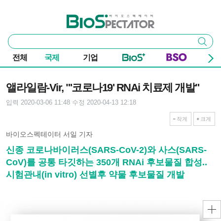
본문 바로가기
주요 메뉴
바이오스펙테이터
통
검색
합
검
전체
국제
기업
색
기사본문
앨라일람-Vir, "'코로나19' RNAi 치료제 개발"
입력 2020-03-06 11:48
수정 2020-04-13 12:18
작게
크게
바이오스펙테이터 서일 기자
신종 코로나바이러스(SARS-CoV-2)와 사스(SARS-
CoV)를 공통 타깃하는 350개 RNAi 후보물질 합성..
시험관내(in vitro) 선별후 약물 후보물질 개발