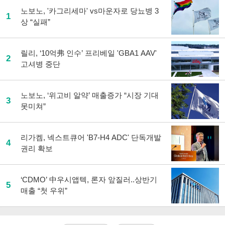
노보노, '카그리세마' vs마운자로 당뇨병 3
1
상 “실패”
릴리, ‘10억弗 인수’ 프리베일 'GBA1 AAV'
2
고셔병 중단
노보노, ‘위고비 알약’ 매출증가 “시장 기대
3
못미쳐”
리가켐, 넥스트큐어 'B7-H4 ADC' 단독개발
4
권리 확보
‘CDMO’ 中우시앱텍, 론자 앞질러..상반기
5
매출 “첫 우위”