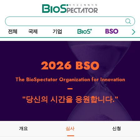
본문 바로가기
주요 메뉴
바이오스펙테이터
통
검색
합
검
전체
국제
기업
색
2026 BSO
The BioSpectator Organization for Innovation
"당신의 시간을 응원합니다."
개요
심사
신청