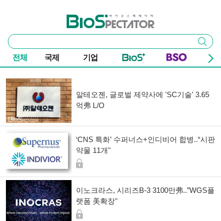
본문 바로가기
주요 메뉴
바이오스펙테이터
통
검색
합
검
전체
국제
기업
색
기사 목록
알테오젠, 글로벌 제약사에 'SC기술' 3.65
억弗 L/O
‘CNS 특화’ 수퍼너스+인디비어 합병..“시판
약물 11개"
이노크라스, 시리즈B-3 3100만弗..”WGS플
랫폼 美확장"