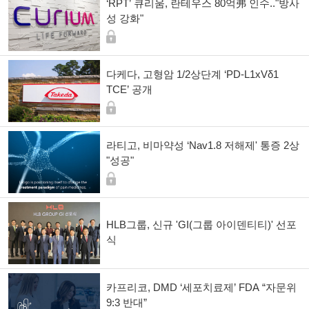
‘RPT’ 큐리움, 란테우스 80억弗 인수.."방사
성 강화"
다케다, 고형암 1/2상단계 ‘PD-L1xVδ1
TCE’ 공개
라티고, 비마약성 ‘Nav1.8 저해제' 통증 2상
"성공"
HLB그룹, 신규 'GI(그룹 아이덴티티)' 선포
식
카프리코, DMD ‘세포치료제’ FDA “자문위
9:3 반대”