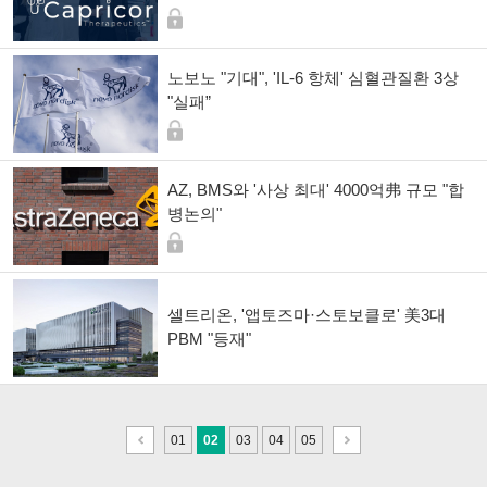
노보노 "기대", 'IL-6 항체' 심혈관질환 3상
"실패”
AZ, BMS와 '사상 최대' 4000억弗 규모 "합
병논의"
셀트리온, '앱토즈마·스토보클로' 美3대
PBM "등재"
이
다
01
02
03
04
05
전
음