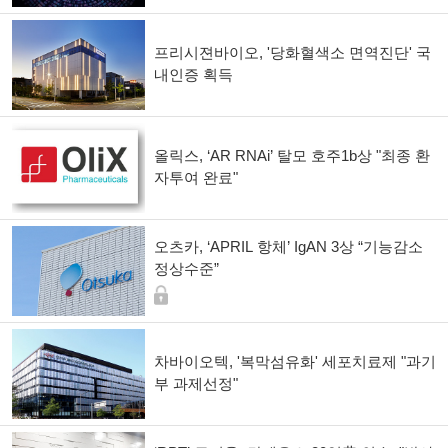
프리시젼바이오, '당화혈색소 면역진단' 국
내인증 획득
올릭스, ‘AR RNAi’ 탈모 호주1b상 "최종 환
자투여 완료"
오츠카, ‘APRIL 항체’ IgAN 3상 “기능감소
정상수준”
차바이오텍, '복막섬유화' 세포치료제 "과기
부 과제선정"