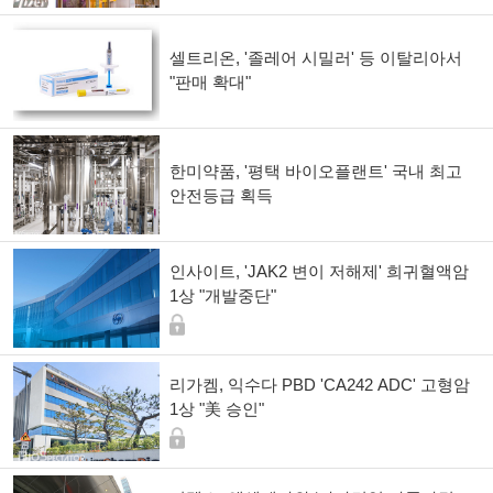
셀트리온, '졸레어 시밀러' 등 이탈리아서
"판매 확대"
한미약품, '평택 바이오플랜트' 국내 최고
안전등급 획득
인사이트, 'JAK2 변이 저해제' 희귀혈액암
1상 "개발중단"
리가켐, 익수다 PBD 'CA242 ADC' 고형암
1상 "美 승인"