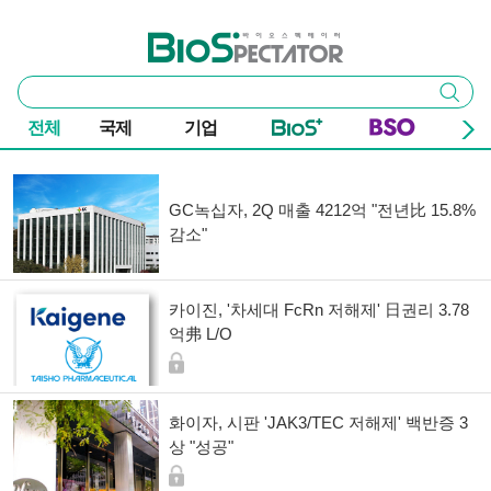
본문 바로가기
주요 메뉴
바이오스펙테이터
통
검색
합
검
전체
국제
기업
색
기사 목록
GC녹십자, 2Q 매출 4212억 "전년比 15.8%
감소"
카이진, '차세대 FcRn 저해제' 日권리 3.78
억弗 L/O
화이자, 시판 'JAK3/TEC 저해제' 백반증 3
상 "성공"