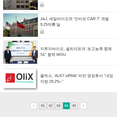
J&J, 세일바이오와 '인비보 CAR-T' 개발
9.25억弗 딜
지투지바이오, 셀트리온과 '초고농축 항체
SC' 협력 MOU
올릭스, 'ALK7 siRNA' 비만 영장류서 "내장
지방 29.2%↓"
이
다
01
02
03
04
05
전
음