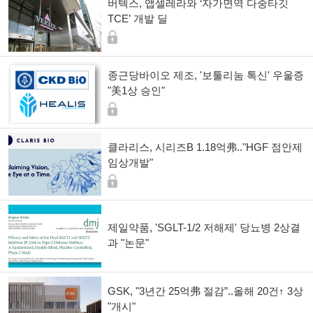
버텍스, 앱셀레라와 ‘자가면역 다중타깃
TCE’ 개발 딜
종근당바이오 제조, '보툴리눔 톡신' 우울증
"美1상 승인"
클라리스, 시리즈B 1.18억弗.."HGF 점안제
임상개발"
제일약품, 'SGLT-1/2 저해제' 당뇨병 2상결
과 "논문"
GSK, "3년간 25억弗 절감”..올해 20건↑ 3상
"개시"