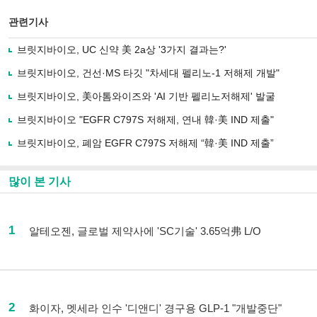
관련기사
브릿지바이오, UC 신약 美 2a상 '3가지 결과는?'
브릿지바이오, 건선·MS 타깃 "차세대 펠리노-1 저해제 개발"
브릿지바이오, 美아톰와이즈와 'AI 기반 펠리노저해제' 발굴
브릿지바이오 "EGFR C797S 저해제, 연내 韓·美 IND 제출"
브릿지바이오, 폐암 EGFR C797S 저해제 “韓·美 IND 제출”
많이 본 기사
1
알테오젠, 글로벌 제약사에 'SC기술' 3.65억弗 L/O
2
화이자, 멧세라 인수 '디앤디' 경구용 GLP-1 "개발중단"