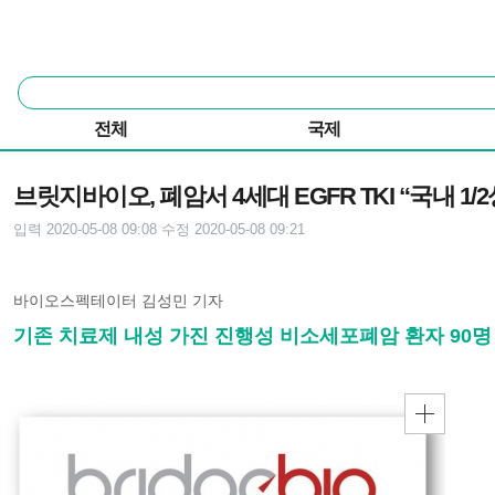
본문 바로가기
주요 메뉴
통
합
검
전체
국제
색
기사본문
브릿지바이오, 폐암서 4세대 EGFR TKI “국내 1/
입력 2020-05-08 09:08
수정 2020-05-08 09:21
바이오스펙테이터 김성민 기자
기존 치료제 내성 가진 진행성 비소세포폐암 환자 90명