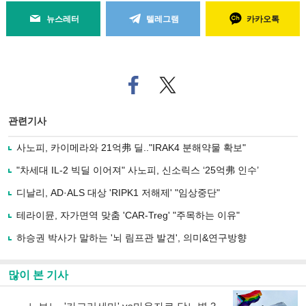
뉴스레터
텔레그램
카카오톡
페
트위
이
터로
스
기사
북
공유
관련기사
으
하기
로
사노피, 카이메라와 21억弗 딜.."IRAK4 분해약물 확보"
기
사
"차세대 IL-2 빅딜 이어져" 사노피, 신소릭스 ‘25억弗 인수’
공
유
디날리, AD·ALS 대상 'RIPK1 저해제' "임상중단"
하
테라이뮨, 자가면역 맞춤 'CAR-Treg' "주목하는 이유"
기
하승권 박사가 말하는 '뇌 림프관 발견', 의미&연구방향
많이 본 기사