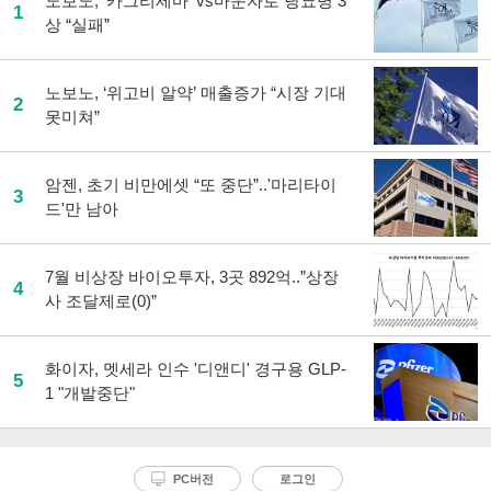
노보노, '카그리세마' vs마운자로 당뇨병 3
1
상 “실패”
노보노, ‘위고비 알약’ 매출증가 “시장 기대
2
못미쳐”
암젠, 초기 비만에셋 “또 중단”..'마리타이
3
드'만 남아
7월 비상장 바이오투자, 3곳 892억..”상장
4
사 조달제로(0)”
화이자, 멧세라 인수 '디앤디' 경구용 GLP-
5
1 "개발중단"
PC버전
로그인