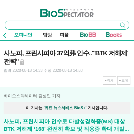
본문 바로가기
주요 메뉴
바이오스펙테이터
통
검색
합
검
오피니언
탐방
피플
색
기사본문
사노피, 프린시피아 37억弗 인수.."'BTK 저해제'
전력"
입력 2020-08-18 14:33
수정 2020-08-18 14:58
작게
크게
바이오스펙테이터 김성민 기자
이 기사는
'유료 뉴스서비스 BioS+'
기사입니다.
사노피, 프린시피아 인수로 다발성경화증(MS) 대상
BTK 저해제 ‘168' 완전히 확보 및 적응증 확대 개발...