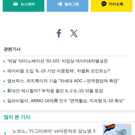
뉴스레터
텔레그램
카카오톡
페
트위
이
터로
스
기사
북
공유
관련기사
으
하기
로
'빅딜' GI이노베이션 'GI-101' 비임상 데이터&차별성은
기
사
에이비엘 도입 'IL-15 기반 이중항체', 차별화 포인트는?
공
유
앰브릭스, 위치특이적 기술 "차세대 ADC→면역항암제 확장"
하
新대안 제시할까? 부작용 줄인 IL-2∙IL-15 약물 등장
기
일라이릴리, ARMO 16억弗 인수 ”면역활성, 지속형 IL-10 확보”
많이 본 기사
노보노, '카그리세마' vs마운자로 당뇨병 3
1