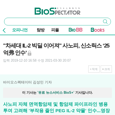
본문 바로가기
주요 메뉴
바이오스펙테이터
통
검색
합
검
오피니언
탐방
피플
색
기사본문
"차세대 IL-2 빅딜 이어져" 사노피, 신소릭스 ‘25
억弗 인수’
입력 2019-12-10 16:58
수정 2021-03-30 20:07
작게
크게
바이오스펙테이터 김성민 기자
이 기사는
'유료 뉴스서비스 BioS+'
기사입니다.
사노피 자체 면역항암제 및 항암제 파이프라인 병용
투여 고려해 '부작용 줄인 PEG IL-2 약물' 인수...영장