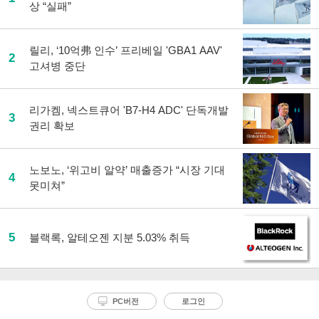
상 “실패”
릴리, ‘10억弗 인수’ 프리베일 'GBA1 AAV'
2
고셔병 중단
리가켐, 넥스트큐어 'B7-H4 ADC' 단독개발
3
권리 확보
노보노, ‘위고비 알약’ 매출증가 “시장 기대
4
못미쳐”
5
블랙록, 알테오젠 지분 5.03% 취득
PC버전
로그인