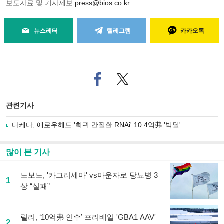
보도자료 및 기사제보
press@bios.co.kr
뉴스레터
텔레그램
카카오톡
페
트위
이
터로
스
기사
북
공유
관련기사
으
하기
로
다케다, 애로우헤드 '희귀 간질환 RNAi' 10.4억弗 '빅딜'
기
사
공
많이 본 기사
유
하
노보노, '카그리세마' vs마운자로 당뇨병 3
기
1
상 “실패”
릴리, ‘10억弗 인수’ 프리베일 'GBA1 AAV'
2