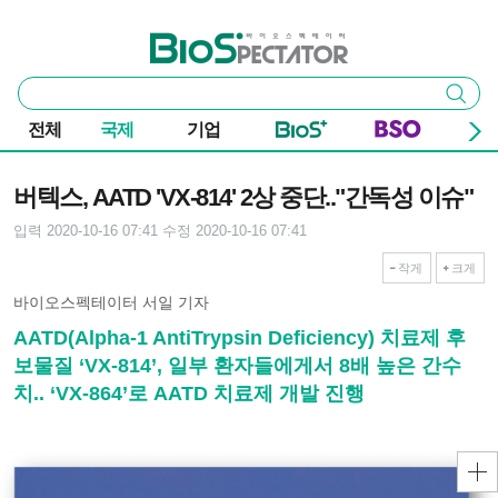
본문 바로가기
주요 메뉴
바이오스펙테이터
통
검색
합
검
전체
국제
기업
색
기사본문
버텍스, AATD 'VX-814' 2상 중단.."간독성 이슈"
입력 2020-10-16 07:41
수정 2020-10-16 07:41
작게
크게
바이오스펙테이터 서일 기자
AATD(Alpha-1 AntiTrypsin Deficiency) 치료제 후
보물질 ‘VX-814’, 일부 환자들에게서 8배 높은 간수
치.. ‘VX-864’로 AATD 치료제 개발 진행