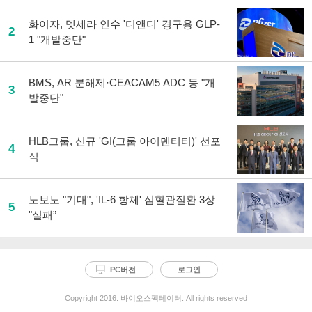
화이자, 멧세라 인수 '디앤디' 경구용 GLP-
2
1 "개발중단"
BMS, AR 분해제·CEACAM5 ADC 등 "개
3
발중단"
HLB그룹, 신규 'GI(그룹 아이덴티티)' 선포
4
식
노보노 "기대", 'IL-6 항체' 심혈관질환 3상
5
"실패”
PC버전
로그인
Copyright 2016. 바이오스펙테이터. All rights reserved