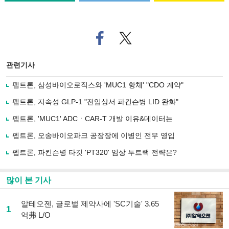
페
트위
이
터로
스
기사
북
공유
관련기사
으
하기
로
펩트론, 삼성바이오로직스와 'MUC1 항체' "CDO 계약"
기
사
펩트론, 지속성 GLP-1 "전임상서 파킨슨병 LID 완화"
공
유
펩트론, 'MUC1' ADCㆍCAR-T 개발 이유&데이터는
하
펩트론, 오송바이오파크 공장장에 이병인 전무 영입
기
펩트론, 파킨슨병 타깃 'PT320' 임상 투트랙 전략은?
많이 본 기사
알테오젠, 글로벌 제약사에 'SC기술' 3.65
1
억弗 L/O