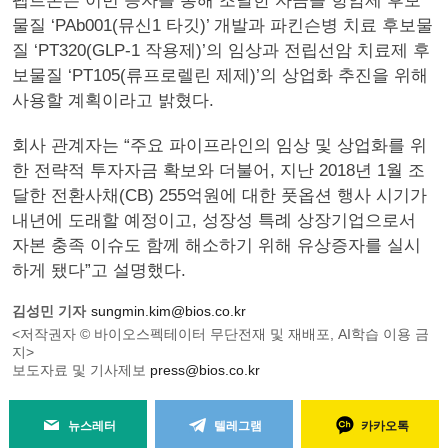
펩트론은 이번 증자를 통해 조달한 자금을 항암제 후보
물질 ‘PAb001(뮤신1 타깃)’ 개발과 파킨슨병 치료 후보물
질 ‘PT320(GLP-1 작용제)’의 임상과 전립선암 치료제 후
보물질 ‘PT105(류프로렐린 제제)’의 상업화 추진을 위해
사용할 계획이라고 밝혔다.
회사 관계자는 “주요 파이프라인의 임상 및 상업화를 위
한 전략적 투자자금 확보와 더불어, 지난 2018년 1월 조
달한 전환사채(CB) 255억원에 대한 풋옵션 행사 시기가
내년에 도래할 예정이고, 성장성 특례 상장기업으로서
자본 충족 이슈도 함께 해소하기 위해 유상증자를 실시
하게 됐다”고 설명했다.
김성민 기자
sungmin.kim@bios.co.kr
<저작권자 © 바이오스펙테이터 무단전재 및 재배포, AI학습 이용 금
지>
보도자료 및 기사제보
press@bios.co.kr
뉴스레터
텔레그램
카카오톡