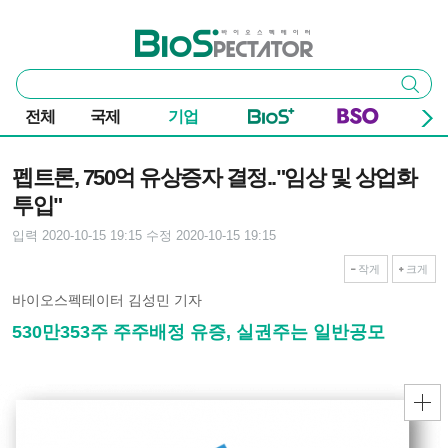
본문 바로가기
주요 메뉴
바이오스펙테이터
통
검색
합
검
전체
국제
기업
색
기사본문
펩트론, 750억 유상증자 결정.."임상 및 상업화
투입"
입력 2020-10-15 19:15
수정 2020-10-15 19:15
작게
크게
바이오스펙테이터 김성민 기자
530만353주 주주배정 유증, 실권주는 일반공모