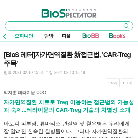
본문 바로가기
주요 메뉴
바이오스펙테이터
통
검색
합
검
오피니언
탐방
피플
색
기사본문
[BioS 레터]자가면역질환 新접근법, 'CAR-Treg
주목'
입력 2021-02-10 13:51
수정 2021-02-10 15:18
작게
크게
박지훈 테라이뮨 COO
자가면역질환 치료로 Treg 이용하는 접근법의 가능성
과 숙제...테라이뮨의 CAR-Treg 기술의 차별성 소개
아토피 피부염, 류마티스 관절염 및 혈우병은 우리에게
잘 알려진 친숙한 질병들이다. 그러나 자가면역질환의