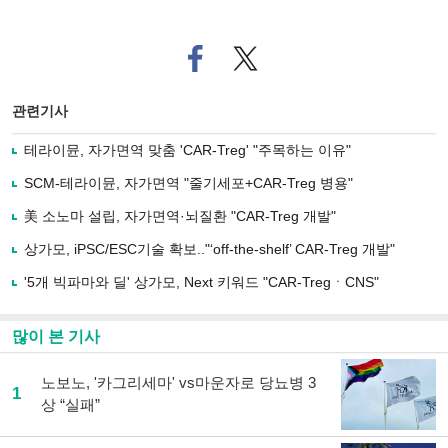
페
트위
이
터로
스
기사
북
공유
관련기사
으
하기
로
테라이뮨, 자가면역 맞춤 'CAR-Treg' "주목하는 이유"
기
사
SCM-테라이뮨, 자가면역 "줄기세포+CAR-Treg 병용"
공
유
美 소노마 설립, 자가면역·뇌질환 "CAR-Treg 개발"
하
상가모, iPSC/ESC기술 확보.."‘off-the-shelf’ CAR-Treg 개발"
기
'5개 빅파마와 딜' 상가모, Next 키워드 "CAR-TregㆍCNS"
많이 본 기사
노보노, '카그리세마' vs마운자로 당뇨병 3
1
상 “실패”