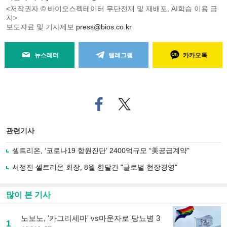
<저작권자 © 바이오스펙테이터 무단전재 및 재배포, AI학습 이용 금
지>
보도자료 및 기사제보
press@bios.co.kr
뉴스레터
텔레그램
카카오톡
페
트위
이
터로
스
기사
북
공유
관련기사
으
하기
로
셀트리온, ‘코로나19 항원진단’ 2400억규모 “美공급계약”
기
사
서정진 셀트리온 회장, 8월 한달간 "글로벌 현장경영"
공
유
하
많이 본 기사
기
노보노, '카그리세마' vs마운자로 당뇨병 3
1