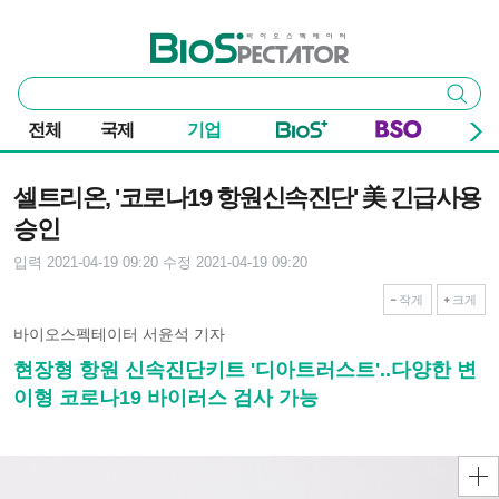
본문 바로가기
주요 메뉴
바이오스펙테이터
통
검색
합
검
전체
국제
기업
색
기사본문
셀트리온, '코로나19 항원신속진단' 美 긴급사용
승인
입력 2021-04-19 09:20
수정 2021-04-19 09:20
작게
크게
바이오스펙테이터 서윤석 기자
현장형 항원 신속진단키트 '디아트러스트'..다양한 변
이형 코로나19 바이러스 검사 가능