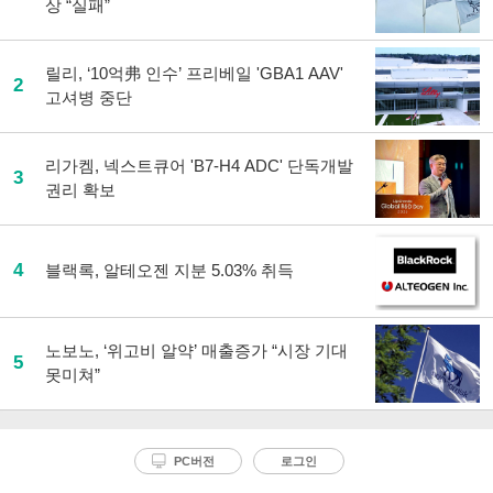
상 “실패”
릴리, ‘10억弗 인수’ 프리베일 'GBA1 AAV'
2
고셔병 중단
리가켐, 넥스트큐어 'B7-H4 ADC' 단독개발
3
권리 확보
4
블랙록, 알테오젠 지분 5.03% 취득
노보노, ‘위고비 알약’ 매출증가 “시장 기대
5
못미쳐”
PC버전
로그인