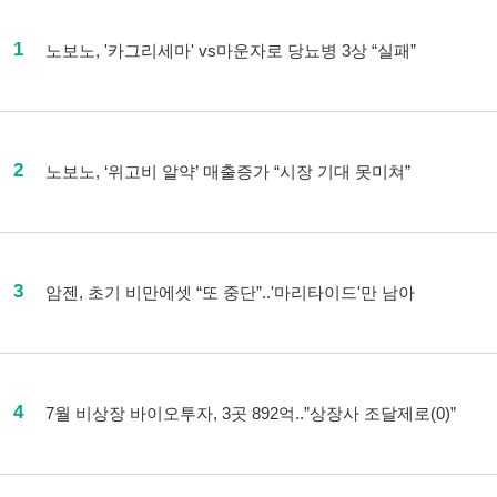
1
노보노, '카그리세마' vs마운자로 당뇨병 3상 “실패”
2
노보노, ‘위고비 알약’ 매출증가 “시장 기대 못미쳐”
3
암젠, 초기 비만에셋 “또 중단”..'마리타이드'만 남아
4
7월 비상장 바이오투자, 3곳 892억..”상장사 조달제로(0)”