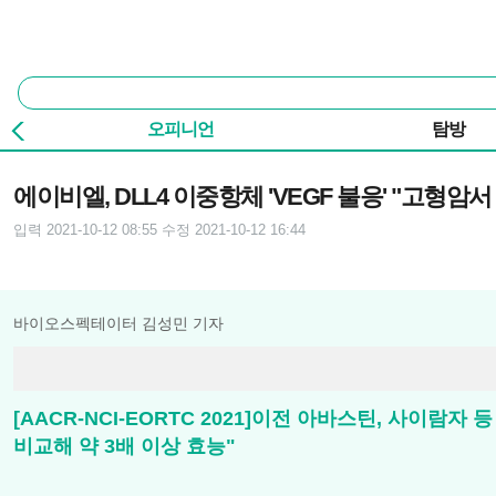
본문 바로가기
주요 메뉴
통
합
검
오피니언
탐방
색
기사본문
에이비엘, DLL4 이중항체 'VEGF 불응' "고형암서
입력 2021-10-12 08:55
수정 2021-10-12 16:44
바이오스펙테이터 김성민 기자
[AACR-NCI-EORTC 2021]이전 아바스틴, 사이람자
비교해 약 3배 이상 효능"