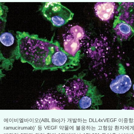
에이비엘바이오(ABL Bio)가 개발하는 DLL4xVEGF 이중항체 ‘
ramucirumab)’ 등 VEGF 약물에 불응하는 고형암