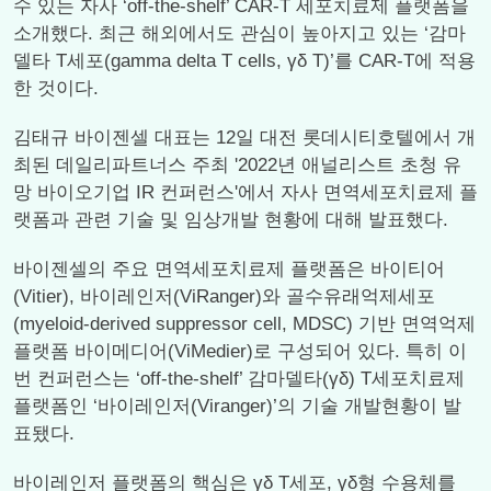
수 있는 자사 ‘off-the-shelf’ CAR-T 세포치료제 플랫폼을
소개했다. 최근 해외에서도 관심이 높아지고 있는 ‘감마
델타 T세포(gamma delta T cells, γδ T)’를 CAR-T에 적용
한 것이다.
김태규 바이젠셀 대표는 12일 대전 롯데시티호텔에서 개
최된 데일리파트너스 주최 '2022년 애널리스트 초청 유
망 바이오기업 IR 컨퍼런스'에서 자사 면역세포치료제 플
랫폼과 관련 기술 및 임상개발 현황에 대해 발표했다.
바이젠셀의 주요 면역세포치료제 플랫폼은 바이티어
(Vitier), 바이레인저(ViRanger)와 골수유래억제세포
(myeloid-derived suppressor cell, MDSC) 기반 면역억제
플랫폼 바이메디어(ViMedier)로 구성되어 있다. 특히 이
번 컨퍼런스는 ‘off-the-shelf’ 감마델타(γδ) T세포치료제
플랫폼인 ‘바이레인저(Viranger)’의 기술 개발현황이 발
표됐다.
바이레인저 플랫폼의 핵심은 γδ T세포, γδ형 수용체를