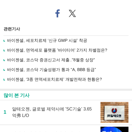
페
트위
이
터로
스
기사
북
공유
관련기사
으
하기
로
바이젠셀, 세포치료제 ‘신규 GMP 시설’ 착공
기
사
바이젠셀, 면역세포 플랫폼 '바이티어' 2가지 차별점은?
공
유
바이젠셀, 코스닥 증권신고서 제출.."8월중 상장"
하
바이젠셀, 코스닥 기술성평가 통과 “A, BBB 등급”
기
바이젠셀, ‘3종 면역세포치료제’ 개발전략과 현황은?
많이 본 기사
알테오젠, 글로벌 제약사에 'SC기술' 3.65
1
억弗 L/O