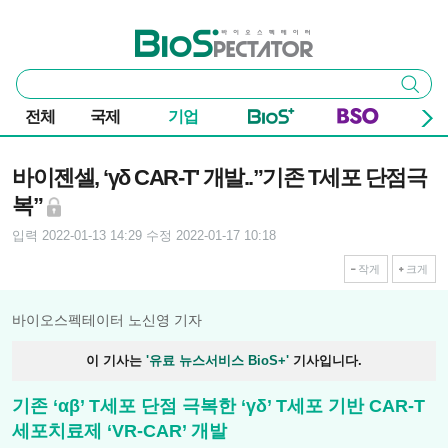
본문 바로가기
주요 메뉴
바이오스펙테이터
통
검색
합
검
전체
국제
기업
색
기사본문
바이젠셀, ‘γδ CAR-T' 개발..”기존 T세포 단점극
복”
입력 2022-01-13 14:29
수정 2022-01-17 10:18
작게
크게
바이오스펙테이터 노신영 기자
이 기사는
'유료 뉴스서비스 BioS+'
기사입니다.
기존 ‘αβ’ T세포 단점 극복한 ‘γδ’ T세포 기반 CAR-T
세포치료제 ‘VR-CAR’ 개발