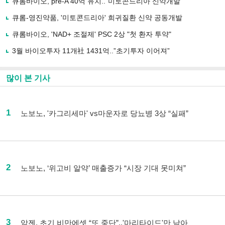
큐롬바이오, pre-A 40억 유치.."미토콘드리아 신약개발"
큐롬-영진약품, '미토콘드리아' 희귀질환 신약 공동개발
큐롬바이오, 'NAD+ 조절제' PSC 2상 "첫 환자 투약"
3월 바이오투자 11개社 1431억..”초기투자 이어져”
많이 본 기사
1
노보노, '카그리세마' vs마운자로 당뇨병 3상 “실패”
2
노보노, ‘위고비 알약’ 매출증가 “시장 기대 못미쳐”
3
암젠, 초기 비만에셋 “또 중단”..'마리타이드'만 남아