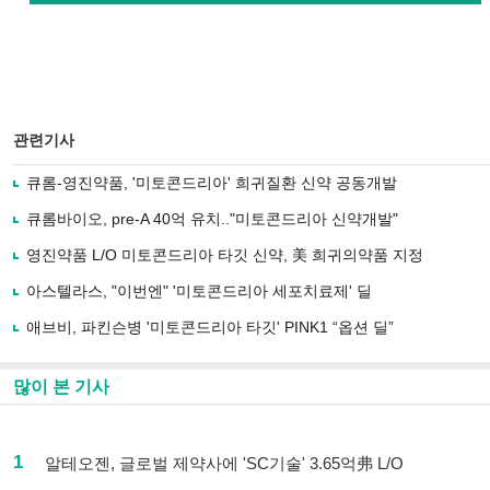
관련기사
큐롬-영진약품, '미토콘드리아' 희귀질환 신약 공동개발
큐롬바이오, pre-A 40억 유치.."미토콘드리아 신약개발"
영진약품 L/O 미토콘드리아 타깃 신약, 美 희귀의약품 지정
아스텔라스, "이번엔" '미토콘드리아 세포치료제' 딜
애브비, 파킨슨병 '미토콘드리아 타깃' PINK1 “옵션 딜”
많이 본 기사
1
알테오젠, 글로벌 제약사에 'SC기술' 3.65억弗 L/O