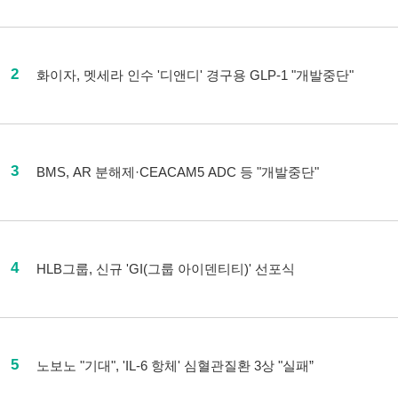
2
화이자, 멧세라 인수 '디앤디' 경구용 GLP-1 "개발중단"
3
BMS, AR 분해제·CEACAM5 ADC 등 "개발중단"
4
HLB그룹, 신규 'GI(그룹 아이덴티티)' 선포식
5
노보노 "기대", 'IL-6 항체' 심혈관질환 3상 "실패”