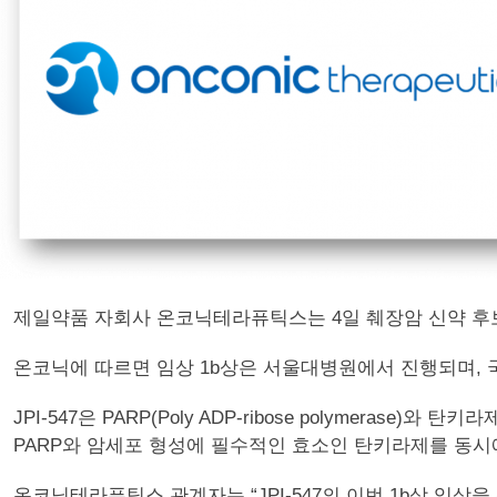
제일약품 자회사 온코닉테라퓨틱스는 4일 췌장암 신약 후보물
온코닉에 따르면 임상 1b상은 서울대병원에서 진행되며, 
JPI-547은 PARP(Poly ADP-ribose polymera
PARP와 암세포 형성에 필수적인 효소인 탄키라제를 동시
온코닉테라퓨틱스 관계자는 “JPI-547의 이번 1b상 임