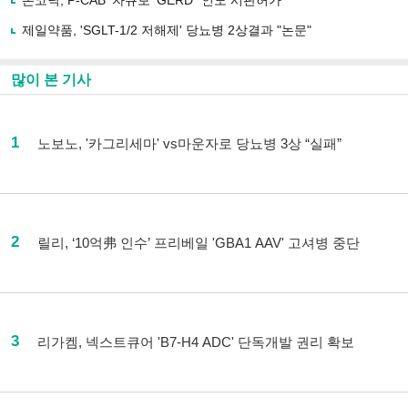
온코닉, P-CAB '자큐보' GERD "인도 시판허가"
제일약품, 'SGLT-1/2 저해제' 당뇨병 2상결과 "논문"
많이 본 기사
1
노보노, '카그리세마' vs마운자로 당뇨병 3상 “실패”
2
릴리, ‘10억弗 인수’ 프리베일 'GBA1 AAV' 고셔병 중단
3
리가켐, 넥스트큐어 'B7-H4 ADC' 단독개발 권리 확보