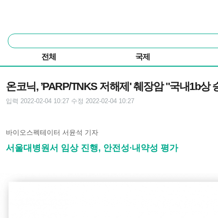
본문 바로가기
주요 메뉴
통
합
검
전체
국제
색
기사본문
온코닉, ’PARP/TNKS 저해제' 췌장암 "국내1b상 
입력 2022-02-04 10:27
수정 2022-02-04 10:27
바이오스펙테이터 서윤석 기자
서울대병원서 임상 진행, 안전성∙내약성 평가