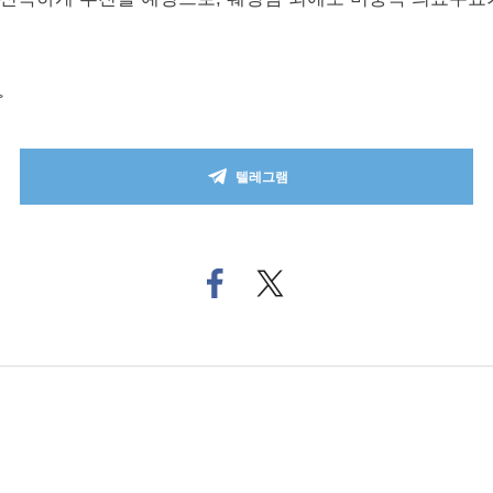
>
텔레그램
페
트위
이
터로
스
기사
북
공유
으
하기
로
기
사
공
유
하