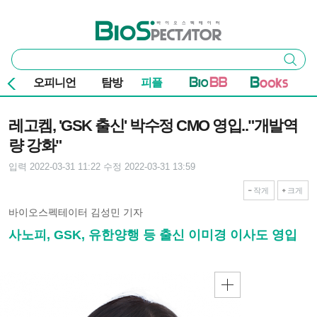
본문 바로가기
주요 메뉴
바이오스펙테이터
통
검색
합
검
오피니언
탐방
피플
색
기사본문
레고켐, 'GSK 출신' 박수정 CMO 영입.."개발역
량 강화"
입력 2022-03-31 11:22
수정 2022-03-31 13:59
작게
크게
바이오스펙테이터 김성민 기자
사노피, GSK, 유한양행 등 출신 이미경 이사도 영입