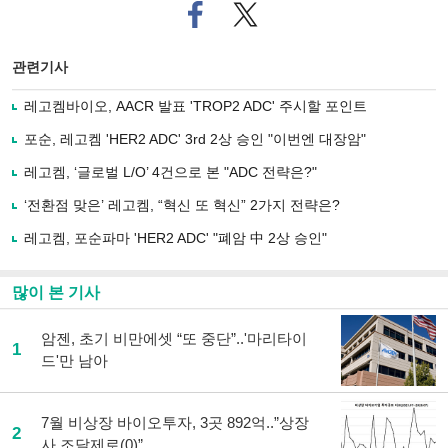
페
트위
이
터로
스
기사
북
공유
관련기사
으
하기
로
레고켐바이오, AACR 발표 'TROP2 ADC' 주시할 포인트
기
사
포순, 레고켐 'HER2 ADC' 3rd 2상 승인 "이번엔 대장암"
공
유
레고켐, ‘글로벌 L/O’ 4건으로 본 "ADC 전략은?"
하
‘전환점 맞은’ 레고켐, “혁신 또 혁신” 2가지 전략은?
기
레고켐, 포순파마 'HER2 ADC' "폐암 中 2상 승인"
많이 본 기사
암젠, 초기 비만에셋 “또 중단”..'마리타이
1
드'만 남아
7월 비상장 바이오투자, 3곳 892억..”상장
2
사 조달제로(0)”