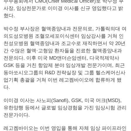
주주총회에서 CMO(Chief Medical Officer)로 박수정 부
사장, 임상전문가로 이미경 이사를 신규 영입했다고 밝
혔다.
박수정 부사장은 혈액종양내과 전문의로, 가톨릭의대 여
의도성모병원 조혈모세포이식센터 임상강사를 거쳐 인
천성모병원 혈액종양내과 조교수로 재직하면서 약 20년
간 수많은 혈액·고형암 환자들을 진료한 혈액종양내과
전문의다. 이후 미국 MD앤더슨암센터, 다국적제약사
GSK 등을 거친 항암제 분야 임상개발 전문가이며, 최근
동아쏘시오그룹의 R&D 전략실장 및 그룹 헬스케어신사
업기획 총괄을 거쳐 이번 레고켐바이오에 합류하게 됐
다.
이미경 이사는 사노피(Sanofi), GSK, 미국 머크(MSD),
유한양행 등에서 글로벌 임상경험을 가진 임상시험 관리
전문가이다.
레고켐바이오는 이번 영입을 통해 자체 임상 파이프라인