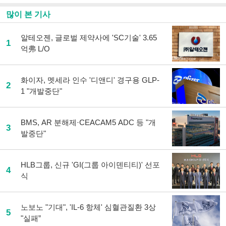
많이 본 기사
알테오젠, 글로벌 제약사에 'SC기술' 3.65
1
억弗 L/O
화이자, 멧세라 인수 '디앤디' 경구용 GLP-
2
1 "개발중단"
BMS, AR 분해제·CEACAM5 ADC 등 "개
3
발중단"
HLB그룹, 신규 'GI(그룹 아이덴티티)' 선포
4
식
노보노 "기대", 'IL-6 항체' 심혈관질환 3상
5
"실패”