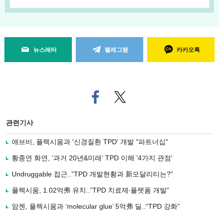
뉴스레터
텔레그램
카카오톡
페
트위
이
터로
스
기사
북
공유
관련기사
으
하기
로
애브비, 플렉시움과 '신경질환 TPD' 개발 "파트너십"
기
사
황종연 화연, ‘과거 20년&미래’ TPD 이해 '4가지 관점'
공
유
Undruggable 접근..”TPD 개발현황과 新모달리티는?”
하
플렉시움, 1.02억弗 유치..”TPD 치료제∙플랫폼 개발”
기
암젠, 플렉시움과 ‘molecular glue’ 5억弗 딜..“TPD 강화”