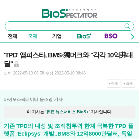
본문 바로가기
주요 메뉴
바이오스펙테이터
통
검색
합
검
전체
국제
기업
색
기사본문
'TPD' 앰피스타, BMS·獨머크와 "각각 10억弗대
딜"
입력 2022-05-10 06:58
수정 2022-05-10 08:48
작게
크게
바이오스펙테이터 윤소영 기자
이 기사는
'유료 뉴스서비스 BioS+'
기사입니다.
기존 TPD의 내성 및 조직침투력 한계 극복한 TPD 플
랫폼 'Eclipsys' 개발..BMS와 12억8000만달러, 독일