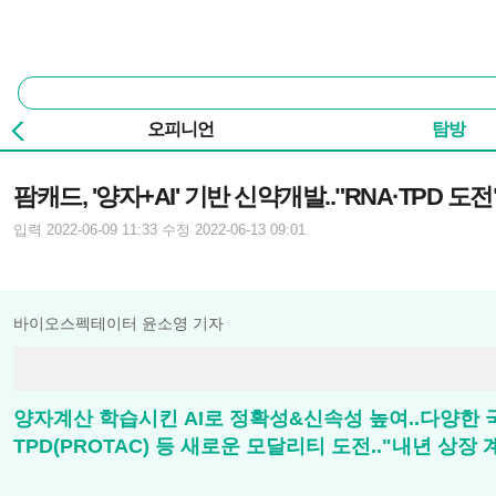
본문 바로가기
주요 메뉴
통
합
검
오피니언
탐방
색
기사본문
팜캐드, '양자+AI' 기반 신약개발.."RNA·TPD 도전
입력 2022-06-09 11:33
수정 2022-06-13 09:01
바이오스펙테이터 윤소영 기자
양자계산 학습시킨 AI로 정확성&신속성 높여..다양한 국
TPD(PROTAC) 등 새로운 모달리티 도전.."내년 상장 