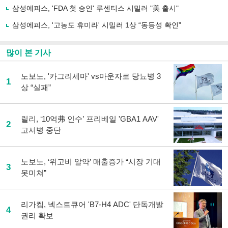
하
삼성에피스, 'FDA 첫 승인' 루센티스 시밀러 "美 출시"
기
삼성에피스, '고농도 휴미라' 시밀러 1상 “동등성 확인”
많이 본 기사
노보노, '카그리세마' vs마운자로 당뇨병 3
1
상 “실패”
릴리, ‘10억弗 인수’ 프리베일 'GBA1 AAV'
2
고셔병 중단
노보노, ‘위고비 알약’ 매출증가 “시장 기대
3
못미쳐”
리가켐, 넥스트큐어 'B7-H4 ADC' 단독개발
4
권리 확보