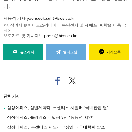
다.
서윤석 기자
yoonseok.suh@bios.co.kr
<저작권자 © 바이오스펙테이터 무단전재 및 재배포, AI학습 이용 금
지>
보도자료 및 기사제보
press@bios.co.kr
뉴스레터
텔레그램
카카오톡
페
트위
이
터로
스
기사
북
공유
관련기사
으
하기
로
삼성에피스, 삼일제약과 '루센티스 시밀러'“국내판권 딜”
기
사
삼성에피스, 솔리리스 시밀러 3상 “동등성 확인”
공
유
삼성에피스, '루센티스 시밀러' 3상결과 국내학회 발표