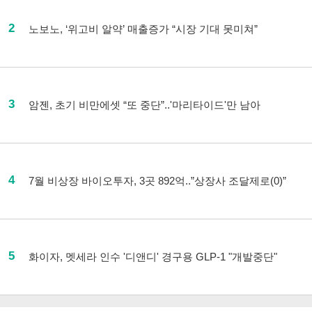
2
노보노, ‘위고비 알약’ 매출증가 “시장 기대 못미쳐”
3
암젠, 초기 비만에셋 “또 중단”..'마리타이드'만 남아
4
7월 비상장 바이오투자, 3곳 892억..”상장사 조달제로(0)”
5
화이자, 멧세라 인수 '디앤디' 경구용 GLP-1 "개발중단"