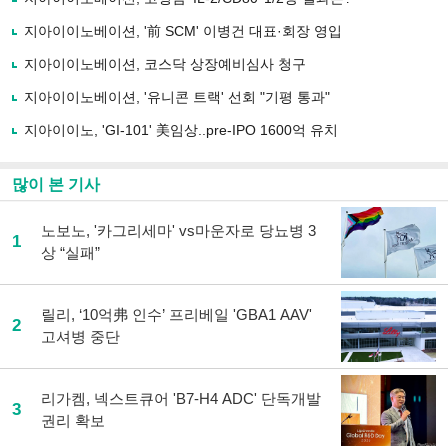
기
사
지아이이노베이션, '前 SCM' 이병건 대표·회장 영입
공
유
지아이이노베이션, 코스닥 상장예비심사 청구
하
지아이이노베이션, '유니콘 트랙' 선회 "기평 통과"
기
지아이이노, 'GI-101' 美임상..pre-IPO 1600억 유치
많이 본 기사
노보노, '카그리세마' vs마운자로 당뇨병 3
1
상 “실패”
릴리, ‘10억弗 인수’ 프리베일 'GBA1 AAV'
2
고셔병 중단
리가켐, 넥스트큐어 'B7-H4 ADC' 단독개발
3
권리 확보