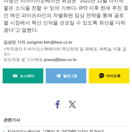
이병건 지아이이노베이션 회장은 “2022년 12월 마지막
좋은 소식을 전할 수 있어 기쁘다. IPO 이후 현재 추진 중
인 메인 파이프라인의 차별화된 임상 전략을 통해 글로
벌 시장에서 혁신 신약을 선보일 수 있도록 최선을 다하
겠다”고 말했다.
김성민 기자
sungmin.kim@bios.co.kr
<저작권자 © 바이오스펙테이터 무단전재 및 재배포, AI학습 이용 금
지>
보도자료 및 기사제보
press@bios.co.kr
뉴스레터
텔레그램
카카오톡
페
트위
이
터로
스
기사
북
공유
관련기사
으
하기
로
지아이이노베이션, 고형암 ‘IL-2/CD80’ 1/2상 결과는?