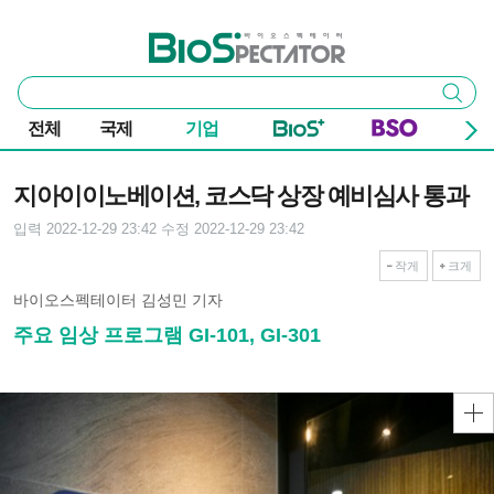
본문 바로가기
주요 메뉴
바이오스펙테이터
통
검색
합
검
전체
국제
기업
색
기사본문
지아이이노베이션, 코스닥 상장 예비심사 통과
입력 2022-12-29 23:42
수정 2022-12-29 23:42
작게
크게
바이오스펙테이터 김성민 기자
주요 임상 프로그램 GI-101, GI-301