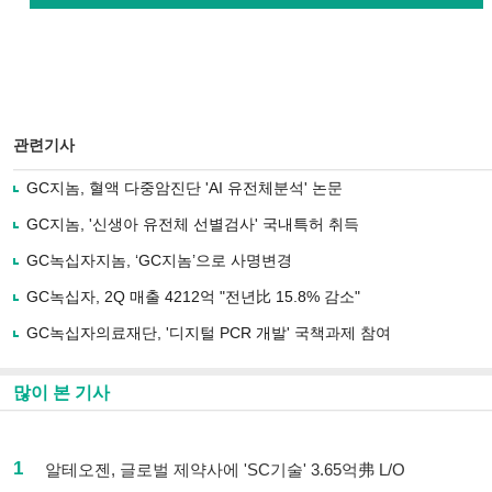
관련기사
GC지놈, 혈액 다중암진단 'AI 유전체분석' 논문
GC지놈, '신생아 유전체 선별검사' 국내특허 취득
GC녹십자지놈, ‘GC지놈’으로 사명변경
GC녹십자, 2Q 매출 4212억 "전년比 15.8% 감소"
GC녹십자의료재단, '디지털 PCR 개발' 국책과제 참여
많이 본 기사
1
알테오젠, 글로벌 제약사에 'SC기술' 3.65억弗 L/O