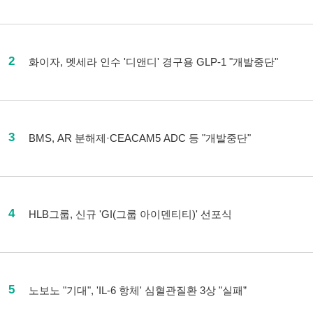
2
화이자, 멧세라 인수 '디앤디' 경구용 GLP-1 "개발중단"
3
BMS, AR 분해제·CEACAM5 ADC 등 "개발중단"
4
HLB그룹, 신규 'GI(그룹 아이덴티티)' 선포식
5
노보노 "기대", 'IL-6 항체' 심혈관질환 3상 "실패”