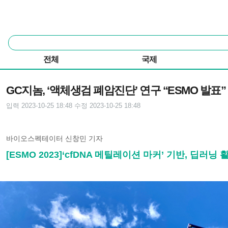
본문 바로가기
주요 메뉴
통
합
검
전체
국제
색
기사본문
GC지놈, ‘액체생검 폐암진단’ 연구 “ESMO 발표”
입력 2023-10-25 18:48
수정 2023-10-25 18:48
바이오스펙테이터 신창민 기자
[ESMO 2023]‘cfDNA 메틸레이션 마커’ 기반, 딥러닝 활