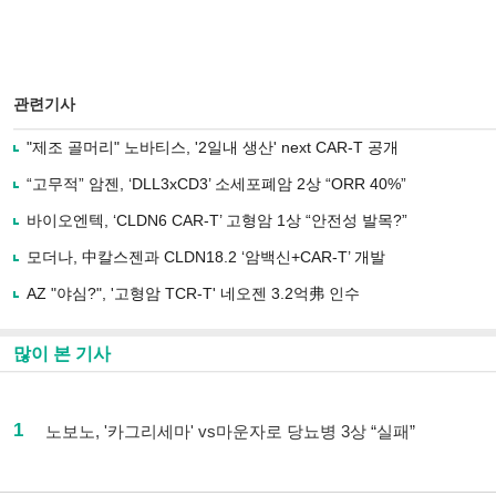
관련기사
"제조 골머리" 노바티스, '2일내 생산' next CAR-T 공개
“고무적” 암젠, ‘DLL3xCD3’ 소세포폐암 2상 “ORR 40%”
바이오엔텍, ‘CLDN6 CAR-T’ 고형암 1상 “안전성 발목?”
모더나, 中칼스젠과 CLDN18.2 ‘암백신+CAR-T’ 개발
AZ "야심?", '고형암 TCR-T' 네오젠 3.2억弗 인수
많이 본 기사
1
노보노, '카그리세마' vs마운자로 당뇨병 3상 “실패”