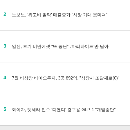
2
노보노, ‘위고비 알약’ 매출증가 “시장 기대 못미쳐”
3
암젠, 초기 비만에셋 “또 중단”..'마리타이드'만 남아
4
7월 비상장 바이오투자, 3곳 892억..”상장사 조달제로(0)”
5
화이자, 멧세라 인수 '디앤디' 경구용 GLP-1 "개발중단"