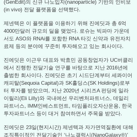
(GenEdit)의 신규 나노입자(nanoparticle) 기반의 인비보
(in vivo) 전달 플랫폼을 선택했다.
제넨텍은 이 플랫폼을 이용하기 위해 진에딧과 총 6억
4000만달러 규모의 딜을 맺었다. 로슈는 빅파마 가운데
서도 ASO와 RNAi를 포함한 RNA 타깃 신약과 유전자치
료제 등의 분야에 꾸준히 투자해오고 있는 회사이다.
진에딧은 이근우 대표와 박효민 공동창업자가 UC버클리
에서 진행한 전달기술 연구를 바탕으로 지난 2016년에
출범한 회사이다. 진에딧은 초기 시드단계부터 세콰이어
캐피탈(Sequoia Capital)과 SK홀딩스(SK Holdings)로부
터 투자를 받았으며, 지난 2020년 시리즈A 펀딩에 일라
이릴리(Eli Lilly)와 국내에선 우리벤처파트너스, 데일리
파트너스, IMM인베스트먼트, 타임폴리오자산운용, 한국
투자파트너스 등이 대거 참여하면서 주목을 받았다.
진에딧은 23일(현지시간) 제넨텍과 자가면역질환에 대해
조직특이적인 전달기술인 ‘나노갤럭시(NanoGalaxy®)’