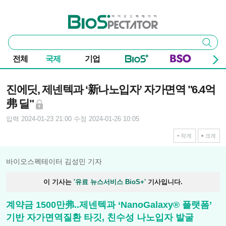
본문 바로가기
주요 메뉴
바이오스펙테이터
통
검색
합
검
전체
국제
기업
색
기사본문
진에딧, 제넨텍과 ‘新나노입자’ 자가면역 "6.4억
弗 딜"
입력 2024-01-23 21:00
수정 2024-01-26 10:05
작게
크게
바이오스펙테이터 김성민 기자
이 기사는
'유료 뉴스서비스 BioS+'
기사입니다.
계약금 1500만弗..제넨텍과 ‘NanoGalaxy® 플랫폼’
기반 자가면역질환 타깃, 친수성 나노입자 발굴