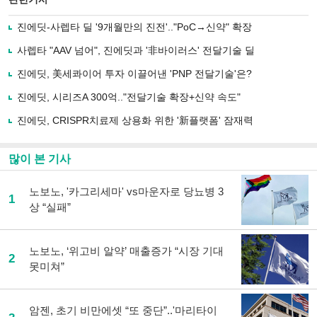
으
하기
로
진에딧-사렙타 딜 '9개월만의 진전'.."PoC→신약" 확장
기
사
사렙타 "AAV 넘어", 진에딧과 '非바이러스' 전달기술 딜
공
유
진에딧, 美세콰이어 투자 이끌어낸 'PNP 전달기술'은?
하
진에딧, 시리즈A 300억.."전달기술 확장+신약 속도"
기
진에딧, CRISPR치료제 상용화 위한 '新플랫폼' 잠재력
많이 본 기사
노보노, '카그리세마' vs마운자로 당뇨병 3
1
상 “실패”
노보노, ‘위고비 알약’ 매출증가 “시장 기대
2
못미쳐”
암젠, 초기 비만에셋 “또 중단”..'마리타이