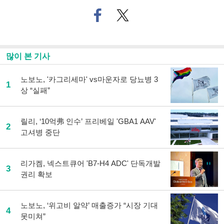
페
트위
이
터로
스
기사
북
공유
으
하기
많이 본 기사
로
기
사
노보노, '카그리세마' vs마운자로 당뇨병 3
1
공
상 “실패”
유
하
기
릴리, ‘10억弗 인수’ 프리베일 'GBA1 AAV'
2
고셔병 중단
리가켐, 넥스트큐어 'B7-H4 ADC' 단독개발
3
권리 확보
노보노, ‘위고비 알약’ 매출증가 “시장 기대
4
못미쳐”