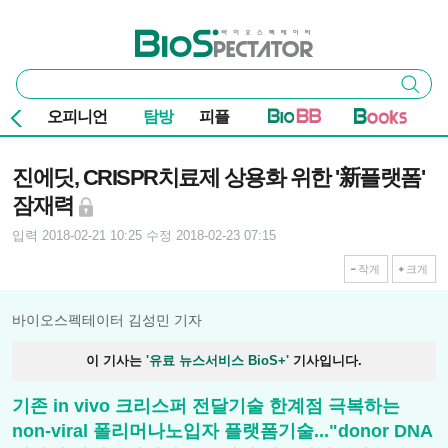
본문 바로가기
주요 메뉴
바이오스펙테이터
통
검색
합
검
오피니언
탐방
피플
색
기사본문
진에딧, CRISPR치료제 상용화 위한 '新플랫폼'
잠재력
입력 2018-02-21 10:25
수정 2018-02-23 07:15
작게
크게
바이오스펙테이터 김성민 기자
이 기사는
'유료 뉴스서비스 BioS+'
기사입니다.
기존 in vivo 크리스퍼 전달기술 한계점 극복하는
non-viral 폴리머나노입자 플랫폼기술..."donor DNA